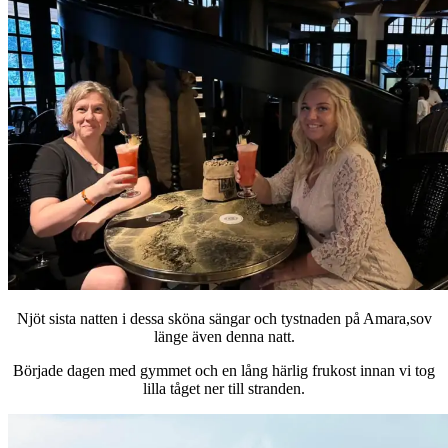
Njöt sista natten i dessa sköna sängar och tystnaden på Amara,sov
länge även denna natt.
Började dagen med gymmet och en lång härlig frukost innan vi tog
lilla tåget ner till stranden.