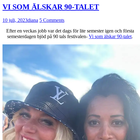
VI SOM ÄLSKAR 90-TALET
10 juli, 2023
diana
5 Comments
Efter en veckas jobb var det dags för lite semester igen och första
semesterdagen bjöd på 90 tals festivalen-
Vi som älskar 90-talet
.