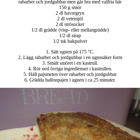
rabarber och jordgubbar men går bra med valfria bär
150 g smör
2 dl havregryn
2 dl vetemjöl
2 dl strösocker
1/2 dl grädde (visp- eller mellangrädde)
1/2 dl sirap
1/2 tsk bakpulver
1. Sätt ugnen på 175 °C.
2. Lägg rabarber och jordgubbar i en ugnssäker form
3. Smält smöret i en kastrull.
4. Rör ned övriga ingredienser i kastrullen.
5. Häll pajsmeten över rabarber och jordgubbar
6. Grädda hallonpajen i ugnen i ca 25 minuter.