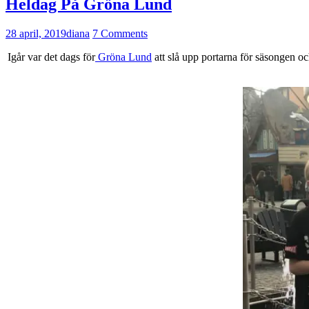
Heldag På Gröna Lund
28 april, 2019
diana
7 Comments
Igår var det dags för
Gröna Lund
att slå upp portarna för säsongen o