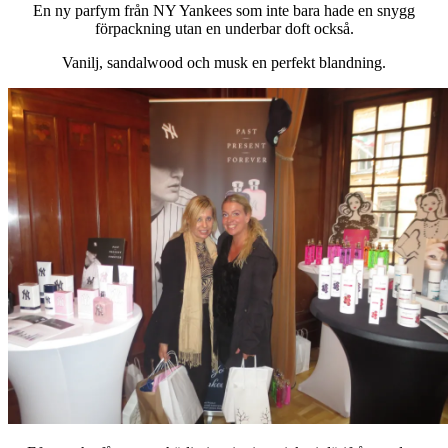
En ny parfym från NY Yankees som inte bara hade en snygg
förpackning utan en underbar doft också.
Vanilj, sandalwood och musk en perfekt blandning.