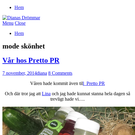
Hem
Menu
Close
Hem
mode skönhet
Vår hos Pretto PR
7 november, 2014
diana
8 Comments
Våren hade kommit även til
l Pretto PR
Och där tror jag att
Lina
och jag hade kunnat stanna hela dagen så
trevligt hade vi….