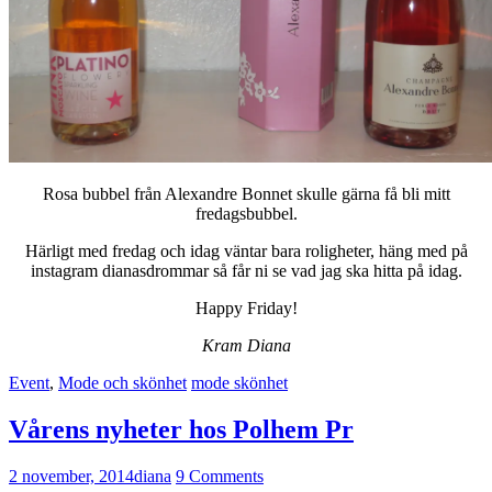
Rosa bubbel från Alexandre Bonnet skulle gärna få bli mitt
fredagsbubbel.
Härligt med fredag och idag väntar bara roligheter, häng med på
instagram dianasdrommar så får ni se vad jag ska hitta på idag.
Happy Friday!
Kram Diana
Event
,
Mode och skönhet
mode skönhet
Vårens nyheter hos Polhem Pr
2 november, 2014
diana
9 Comments