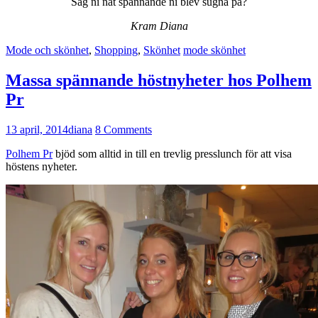
Såg ni nåt spännande ni blev sugna på?
Kram Diana
Mode och skönhet
,
Shopping
,
Skönhet
mode skönhet
Massa spännande höstnyheter hos Polhem
Pr
13 april, 2014
diana
8 Comments
Polhem Pr
bjöd som alltid in till en trevlig presslunch för att visa
höstens nyheter.