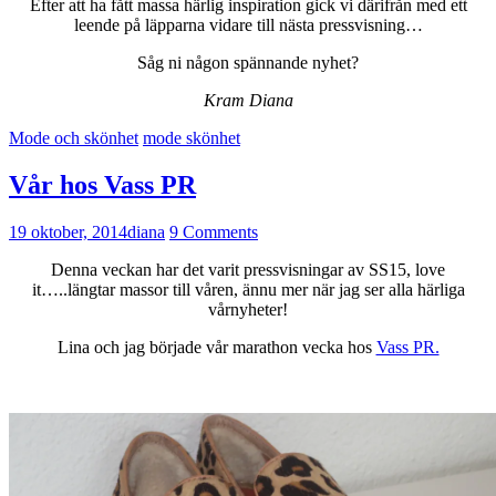
Efter att ha fått massa härlig inspiration gick vi därifrån med ett
leende på läpparna vidare till nästa pressvisning…
Såg ni någon spännande nyhet?
Kram Diana
Mode och skönhet
mode skönhet
Vår hos Vass PR
19 oktober, 2014
diana
9 Comments
Denna veckan har det varit pressvisningar av SS15, love
it…..längtar massor till våren, ännu mer när jag ser alla härliga
vårnyheter!
Lina och jag började vår marathon vecka hos
Vass PR.