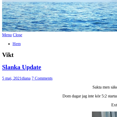
Menu
Close
Hem
Vikt
Slanka Update
5 maj, 2021
diana
7 Comments
Sakta men säker
Dom dagar jag inte kör 5:2 start
Ext