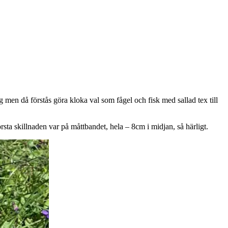
ag men då förstås göra kloka val som fågel och fisk med sallad tex till
sta skillnaden var på måttbandet, hela – 8cm i midjan, så härligt.