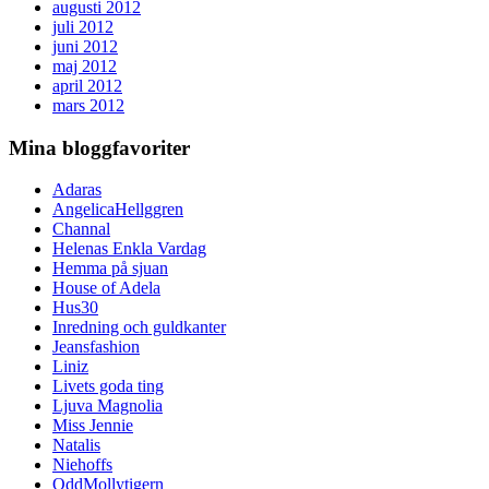
augusti 2012
juli 2012
juni 2012
maj 2012
april 2012
mars 2012
Mina bloggfavoriter
Adaras
AngelicaHellggren
Channal
Helenas Enkla Vardag
Hemma på sjuan
House of Adela
Hus30
Inredning och guldkanter
Jeansfashion
Liniz
Livets goda ting
Ljuva Magnolia
Miss Jennie
Natalis
Niehoffs
OddMollytigern