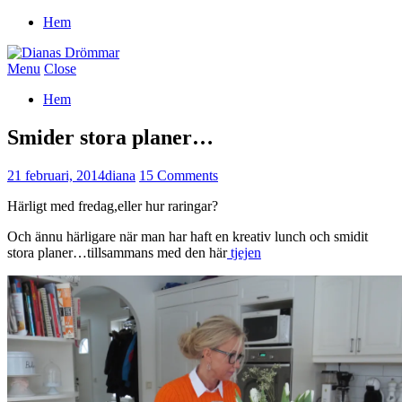
Hem
Menu
Close
Hem
Smider stora planer…
21 februari, 2014
diana
15 Comments
Härligt med fredag,eller hur raringar?
Och ännu härligare när man har haft en kreativ lunch och smidit
stora planer…tillsammans med den här
tjejen