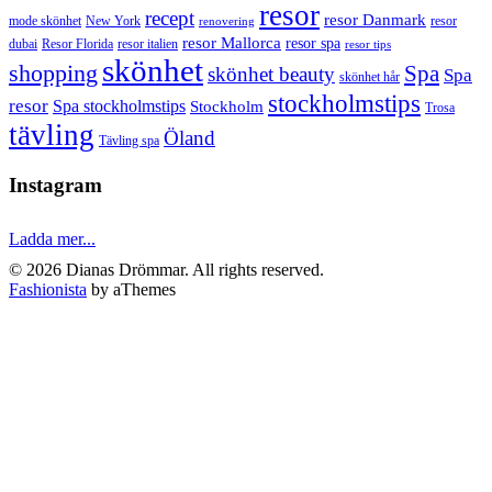
resor
recept
resor Danmark
mode skönhet
New York
resor
renovering
resor Mallorca
resor spa
dubai
Resor Florida
resor italien
resor tips
skönhet
shopping
Spa
skönhet beauty
Spa
skönhet hår
stockholmstips
resor
Spa stockholmstips
Stockholm
Trosa
tävling
Öland
Tävling spa
Instagram
Ladda mer...
© 2026 Dianas Drömmar. All rights reserved.
Fashionista
by aThemes