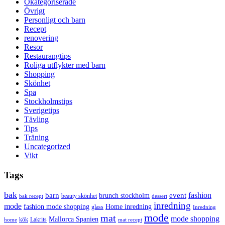
Okategoriserade
Övrigt
Personligt och barn
Recept
renovering
Resor
Restaurangtips
Roliga utflykter med barn
Shopping
Skönhet
Spa
Stockholmstips
Sverigetips
Tävling
Tips
Träning
Uncategorized
Vikt
Tags
bak
barn
event
fashion
brunch stockholm
beauty skönhet
bak recept
dessert
inredning
mode
fashion mode shopping
Home inredning
glass
Inredning
mode
mat
mode shopping
Mallorca Spanien
kök
Lakrits
home
mat recept