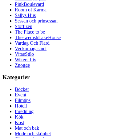
PinkBoulevard
Room of Karma
Sallys Hus
Sessan och prinsessan
Stoffizen
The Place to be
TheswedishLakeHouse
Vardag Och Flärd
Veckomagasinet
VitaeStilo
Wikers Liv
Znogge
Kategorier
Böcker
Event
Filmtips
Hotell
Inredning
Kök
Kost
Mat och bak
Mode och skönhet