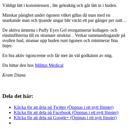
Väldigt lätt i konsistensen , lite geleaktig och går lätt in i huden.
Minskar påsighet under ögonen vilket gillas då man med en
snarkande man och tjoande ungar blir väckt ett par gånger per natt…
De aktiva ämnena i Puffy Eyes Gel reorganiserar kollagen- och
elastinfibrerna till en stramare struktur. . Verkar sammandragande på
svullen hud, stramar upp huden runt ögonen och minimerar fina
linjer.
En bra aktiv ögoncreme och får mer än väl godkännt av mig.
Du hittar den hos
Militus Medical
Kram Diana
Dela det här:
Klicka för att dela på Twitter (Öppnas i ett nytt fönster)
Klicka för att dela på Facebook (Öppnas i ett nytt fönster)
Klicka för att dela på Google+ (Öppnas i ett nytt fönster)