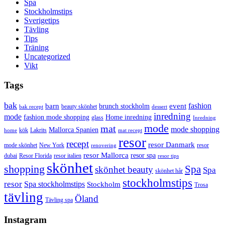
Spa
Stockholmstips
Sverigetips
Tävling
Tips
Träning
Uncategorized
Vikt
Tags
bak
barn
event
fashion
brunch stockholm
beauty skönhet
bak recept
dessert
inredning
mode
fashion mode shopping
Home inredning
glass
Inredning
mode
mat
mode shopping
Mallorca Spanien
kök
Lakrits
home
mat recept
resor
recept
resor Danmark
mode skönhet
New York
resor
renovering
resor Mallorca
resor spa
dubai
Resor Florida
resor italien
resor tips
skönhet
shopping
Spa
skönhet beauty
Spa
skönhet hår
stockholmstips
resor
Spa stockholmstips
Stockholm
Trosa
tävling
Öland
Tävling spa
Instagram