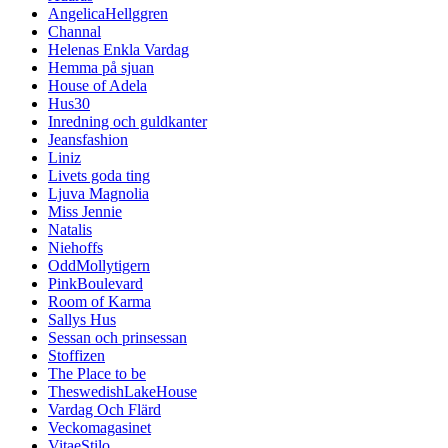
AngelicaHellggren
Channal
Helenas Enkla Vardag
Hemma på sjuan
House of Adela
Hus30
Inredning och guldkanter
Jeansfashion
Liniz
Livets goda ting
Ljuva Magnolia
Miss Jennie
Natalis
Niehoffs
OddMollytigern
PinkBoulevard
Room of Karma
Sallys Hus
Sessan och prinsessan
Stoffizen
The Place to be
TheswedishLakeHouse
Vardag Och Flärd
Veckomagasinet
VitaeStilo