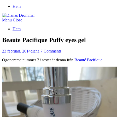
Hem
Menu
Close
Hem
Beaute Pacifique Puffy eyes gel
23 februari, 2014
diana
7 Comments
Ögoncreme nummer 2 i testet är denna från
Beauté Pacifique