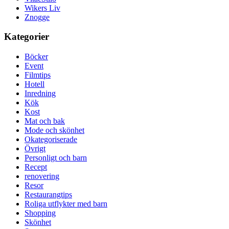
Wikers Liv
Znogge
Kategorier
Böcker
Event
Filmtips
Hotell
Inredning
Kök
Kost
Mat och bak
Mode och skönhet
Okategoriserade
Övrigt
Personligt och barn
Recept
renovering
Resor
Restaurangtips
Roliga utflykter med barn
Shopping
Skönhet