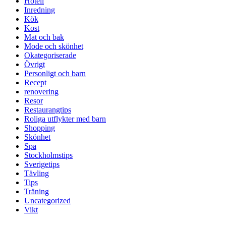
Hotell
Inredning
Kök
Kost
Mat och bak
Mode och skönhet
Okategoriserade
Övrigt
Personligt och barn
Recept
renovering
Resor
Restaurangtips
Roliga utflykter med barn
Shopping
Skönhet
Spa
Stockholmstips
Sverigetips
Tävling
Tips
Träning
Uncategorized
Vikt