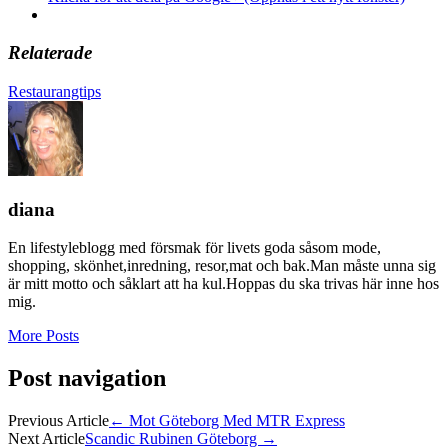
Relaterade
Restaurangtips
diana
En lifestyleblogg med försmak för livets goda såsom mode,
shopping, skönhet,inredning, resor,mat och bak.Man måste unna sig
är mitt motto och såklart att ha kul.Hoppas du ska trivas här inne hos
mig.
More Posts
Post navigation
Previous Article
←
Mot Göteborg Med MTR Express
Next Article
Scandic Rubinen Göteborg
→