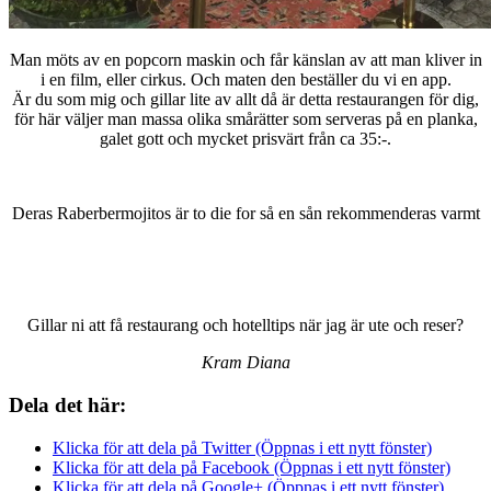
Man möts av en popcorn maskin och får känslan av att man kliver in
i en film, eller cirkus. Och maten den beställer du vi en app.
Är du som mig och gillar lite av allt då är detta restaurangen för dig,
för här väljer man massa olika smårätter som serveras på en planka,
galet gott och mycket prisvärt från ca 35:-.
Deras Raberbermojitos är to die for så en sån rekommenderas varmt
Gillar ni att få restaurang och hotelltips när jag är ute och reser?
Kram Diana
Dela det här:
Klicka för att dela på Twitter (Öppnas i ett nytt fönster)
Klicka för att dela på Facebook (Öppnas i ett nytt fönster)
Klicka för att dela på Google+ (Öppnas i ett nytt fönster)