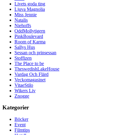
Livets goda ting
Ljuva Magnolia
Miss Jennie
Natalis
Niehoffs
OddMollytigern
PinkBoulevard
Room of Karma
Sallys Hus
Sessan och prinsessan
Stoffizen
The Place to be
TheswedishLakeHouse
Vardag Och Flärd
Veckomagasinet
VitaeStilo
Wikers Liv
Znogge
Kategorier
Böcker
Event
Filmtips