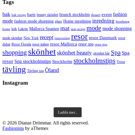
Tags
bak
barn
event
fashion
brunch stockholm
beauty skönhet
bak recept
dessert
inredning
mode
fashion mode shopping
Home inredning
glass
Inredning
mode
mat
mode shopping
Mallorca Spanien
kök
Lakrits
home
mat recept
resor
recept
resor Danmark
mode skönhet
New York
resor
renovering
resor Mallorca
resor spa
dubai
Resor Florida
resor italien
resor tips
skönhet
shopping
Spa
skönhet beauty
Spa
skönhet hår
stockholmstips
resor
Spa stockholmstips
Stockholm
Trosa
tävling
Öland
Tävling spa
Instagram
Ladda mer...
© 2026 Dianas Drömmar. All rights reserved.
Fashionista
by aThemes