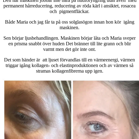
Den här maskinen jobbar inte bara på hudföryngring utan även med
permanent hårreducering, reducering av röda kärl i ansiktet, rosacea
och pigmentfläckar.
Både Maria och jag får ta på oss solglasögon innan hon kör igång
maskinen.
Sen börjar ljusbehandlingen. Maskinen börjar låta och Maria sveper
en prisma snabbt över huden Det bränner till lite grann och blir
varmt men det gör inte ont.
Det som händer är att ljuset förvandlas till en värmeenergi, värmen
triggar igång kollagen- och elastinproduktionen och av värmen så
stramas kollagenfibrerna upp igen.