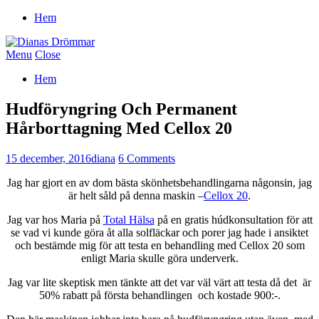
Hem
Menu
Close
Hem
Hudföryngring Och Permanent
Hårborttagning Med Cellox 20
15 december, 2016
diana
6 Comments
Jag har gjort en av dom bästa skönhetsbehandlingarna någonsin, jag
är helt såld på denna maskin –
Cellox 20
.
Jag var hos Maria på
Total Hälsa
på en gratis húdkonsultation för att
se vad vi kunde göra åt alla solfläckar och porer jag hade i ansiktet
och bestämde mig för att testa en behandling med Cellox 20 som
enligt Maria skulle göra underverk.
Jag var lite skeptisk men tänkte att det var väl värt att testa då det är
50% rabatt på första behandlingen och kostade 900:-.