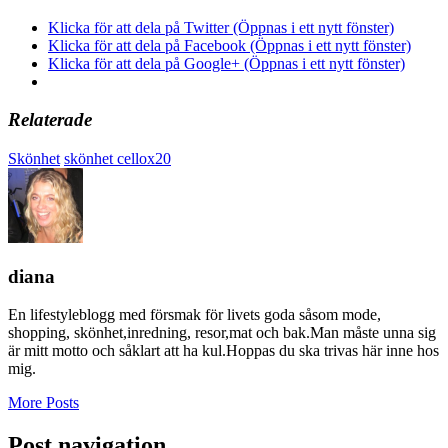
Klicka för att dela på Twitter (Öppnas i ett nytt fönster)
Klicka för att dela på Facebook (Öppnas i ett nytt fönster)
Klicka för att dela på Google+ (Öppnas i ett nytt fönster)
Relaterade
Skönhet
skönhet cellox20
diana
En lifestyleblogg med försmak för livets goda såsom mode,
shopping, skönhet,inredning, resor,mat och bak.Man måste unna sig
är mitt motto och såklart att ha kul.Hoppas du ska trivas här inne hos
mig.
More Posts
Post navigation