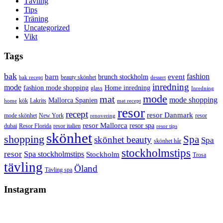
Tävling
Tips
Träning
Uncategorized
Vikt
Tags
bak
barn
event
fashion
brunch stockholm
beauty skönhet
bak recept
dessert
inredning
mode
fashion mode shopping
Home inredning
glass
Inredning
mode
mat
mode shopping
Mallorca Spanien
kök
Lakrits
home
mat recept
resor
recept
resor Danmark
mode skönhet
New York
resor
renovering
resor Mallorca
resor spa
dubai
Resor Florida
resor italien
resor tips
skönhet
shopping
Spa
skönhet beauty
Spa
skönhet hår
stockholmstips
resor
Spa stockholmstips
Stockholm
Trosa
tävling
Öland
Tävling spa
Instagram