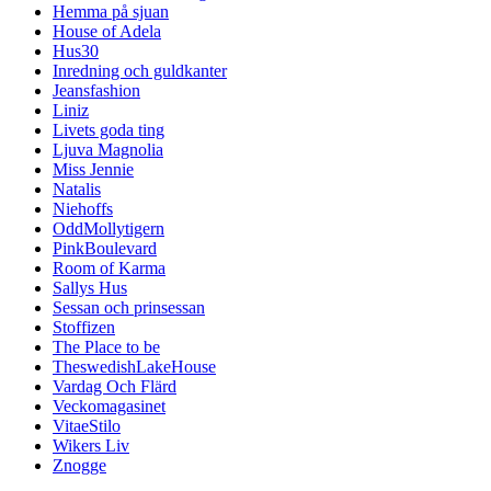
Hemma på sjuan
House of Adela
Hus30
Inredning och guldkanter
Jeansfashion
Liniz
Livets goda ting
Ljuva Magnolia
Miss Jennie
Natalis
Niehoffs
OddMollytigern
PinkBoulevard
Room of Karma
Sallys Hus
Sessan och prinsessan
Stoffizen
The Place to be
TheswedishLakeHouse
Vardag Och Flärd
Veckomagasinet
VitaeStilo
Wikers Liv
Znogge