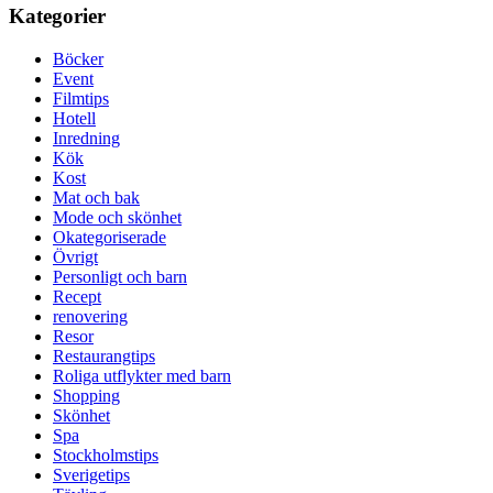
Kategorier
Böcker
Event
Filmtips
Hotell
Inredning
Kök
Kost
Mat och bak
Mode och skönhet
Okategoriserade
Övrigt
Personligt och barn
Recept
renovering
Resor
Restaurangtips
Roliga utflykter med barn
Shopping
Skönhet
Spa
Stockholmstips
Sverigetips