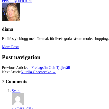
Personligt och barn
diana
En lifestyleblogg med försmak för livets goda såsom mode, shopping, 
More Posts
Post navigation
Previous Article
←
Fredagsfin Och Tjejkväll
Next Article
Nutella Cheesecake
→
7 Comments
Svara
26 mars, 2017