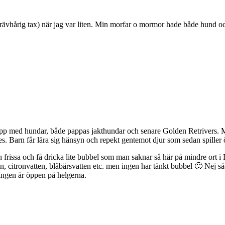
(strävhårig tax) när jag var liten. Min morfar o mormor hade både hund o
xa upp med hundar, både pappas jakthundar och senare Golden Retrivers. 
des. Barn får lära sig hänsyn och repekt gentemot djur som sedan spiller ö
 en frissa och få dricka lite bubbel som man saknar så här på mindre ort i
, citronvatten, blåbärsvatten etc. men ingen har tänkt bubbel 🙂 Nej såda
h ingen är öppen på helgerna.