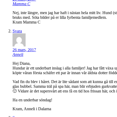
Mamma C
Nej, inte längre, men jag har haft i nästan hela mitt liv. Hund 
bruks med. Söta bilder på er lilla fyrbenta familjemedlem.
Kram Mamma C
Svara
26 mars, 2017
Anneli
Hej Diana,
Hundar är ett underbart inslag i alla familjer! Jag har fått vä
köpte våran första schäfer ett par år innan vår äldsta dotter föd
Vad fin du blev i håret. Det är lite sådant som att kunna gå till
glas bubbel. Samma träl på spa här, man blir erbjuden gurkvatten
🙂 Vidare är det supersvårt att ens få en tid hos frissan här, oc
Ha en underbar söndag!
Kram, Anneli i Dalarna