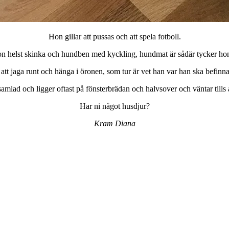
Hon gillar att pussas och att spela fotboll.
on helst skinka och hundben med kyckling, hundmat är sådär tycker ho
 att jaga runt och hänga i öronen, som tur är vet han var han ska befinna
 samlad och ligger oftast på fönsterbrädan och halvsover och väntar till
Har ni något husdjur?
Kram Diana