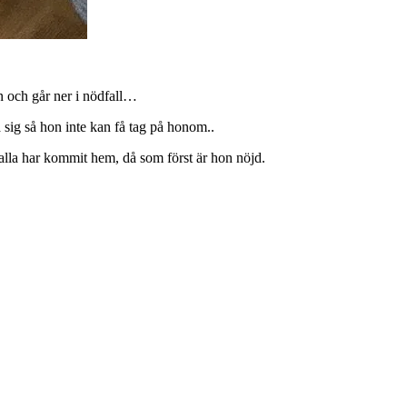
n och går ner i nödfall…
 sig så hon inte kan få tag på honom..
s alla har kommit hem, då som först är hon nöjd.