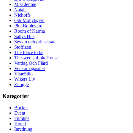
Miss Jennie
Natalis
Niehoffs
OddMollytigern
PinkBoulevard
Room of Karma
Sallys Hus
Sessan och prinsessan
Stoffizen
The Place to be
TheswedishLakeHouse
Vardag Och Flärd
Veckomagasinet
VitaeStilo
Wikers Liv
Znogge
Kategorier
Böcker
Event
Filmtips
Hotell
Inredning