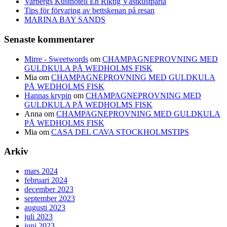
Varbergs Kusthotell En Riktig Västkustpärla
Tips för förvaring av bettskenan på resan
MARINA BAY SANDS
Senaste kommentarer
Mirre - Sweetwords
om
CHAMPAGNEPROVNING MED
GULDKULA PÅ WEDHOLMS FISK
Mia
om
CHAMPAGNEPROVNING MED GULDKULA
PÅ WEDHOLMS FISK
Hannas krypin
om
CHAMPAGNEPROVNING MED
GULDKULA PÅ WEDHOLMS FISK
Anna
om
CHAMPAGNEPROVNING MED GULDKULA
PÅ WEDHOLMS FISK
Mia
om
CASA DEL CAVA STOCKHOLMSTIPS
Arkiv
mars 2024
februari 2024
december 2023
september 2023
augusti 2023
juli 2023
juni 2023