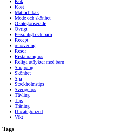
Kök
Kost
Mat och bak
Mode och skönhet
Okategoriserade
Övrigt
Personligt och barn
Recept
renovering
Resor
Restaurangtips
Roliga utflykter med barn
Shopping
Skönhet
Spa
Stockholmstips
Sverigetips
Tävling
Tips
Träning
Uncategorized
Vikt
Tags