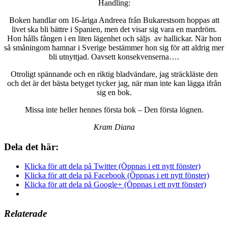
Handling:
Boken handlar om 16-åriga Andreea från Bukarestsom hoppas att
livet ska bli bättre i Spanien, men det visar sig vara en mardröm.
Hon hålls fången i en liten lägenhet och säljs av hallickar. När hon
så småningom hamnar i Sverige bestämmer hon sig för att aldrig mer
bli utnyttjad. Oavsett konsekvenserna….
Otroligt spännande och en riktig bladvändare, jag sträckläste den
och det är det bästa betyget tycker jag, när man inte kan lägga ifrån
sig en bok.
Missa inte heller hennes första bok – Den första lögnen.
Kram Diana
Dela det här:
Klicka för att dela på Twitter (Öppnas i ett nytt fönster)
Klicka för att dela på Facebook (Öppnas i ett nytt fönster)
Klicka för att dela på Google+ (Öppnas i ett nytt fönster)
Relaterade