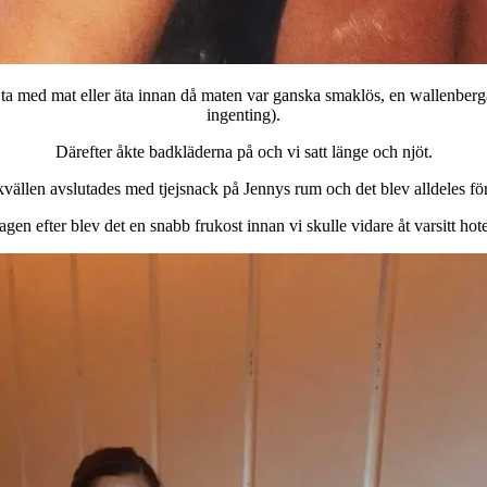
ta med mat eller äta innan då maten var ganska smaklös, en wallenberga
ingenting).
Därefter åkte badkläderna på och vi satt länge och njöt.
vällen avslutades med tjejsnack på Jennys rum och det blev alldeles för
gen efter blev det en snabb frukost innan vi skulle vidare åt varsitt hote