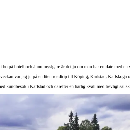
att bo på hotell och ännu mysigare är det ju om man har en date med en v
 veckan var jag ju på en liten roadtrip till Köping, Karlstad, Karlskoga
 kundbesök i Karlstad och därefter en härlig kväll med trevligt sällska