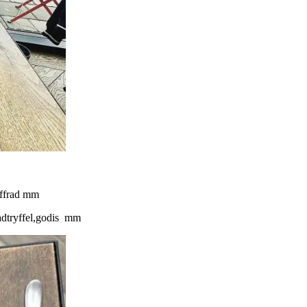
biffrad mm
ladtryffel,godis mm