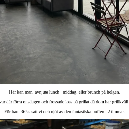
Här kan man avnjuta lunch , middag, eller brunch på helgen.
r där förra onsdagen och frossade loss på grillat då dom har grillkväll
För bara 365:- satt vi och njöt av den fantastiska buffen i 2 timmar.