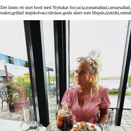
Det fanns ett stort bord med Nybakat foccacia,tomatsallad,caesarsallad,
nsaker,grillad majskolvar,coleslaw,goda såser som bbqsås,tzatziki,rams