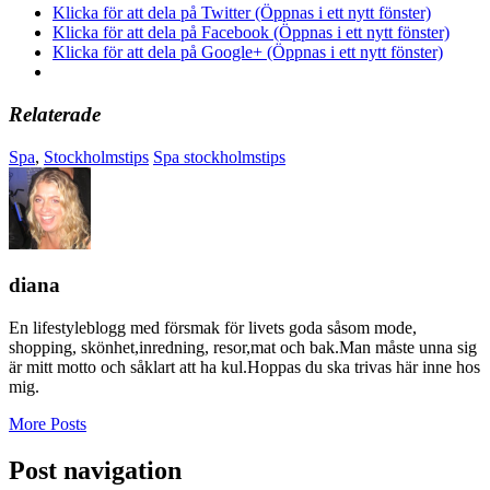
Klicka för att dela på Twitter (Öppnas i ett nytt fönster)
Klicka för att dela på Facebook (Öppnas i ett nytt fönster)
Klicka för att dela på Google+ (Öppnas i ett nytt fönster)
Relaterade
Spa
,
Stockholmstips
Spa stockholmstips
diana
En lifestyleblogg med försmak för livets goda såsom mode,
shopping, skönhet,inredning, resor,mat och bak.Man måste unna sig
är mitt motto och såklart att ha kul.Hoppas du ska trivas här inne hos
mig.
More Posts
Post navigation