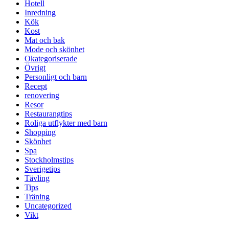
Hotell
Inredning
Kök
Kost
Mat och bak
Mode och skönhet
Okategoriserade
Övrigt
Personligt och barn
Recept
renovering
Resor
Restaurangtips
Roliga utflykter med barn
Shopping
Skönhet
Spa
Stockholmstips
Sverigetips
Tävling
Tips
Träning
Uncategorized
Vikt