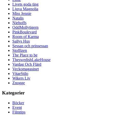
Livets goda ting
Ljuva Magnolia
Miss Jennie
Natalis
Niehoffs
OddMollytigern
PinkBoulevard
Room of Karma
Sallys Hus
Sessan och prinsessan
Stoffizen
The Place to be
TheswedishLakeHouse
Vardag Och Flärd
Veckomagasinet
VitaeStilo
Wikers Liv
Znogge
Kategorier
Böcker
Event
Filmtips