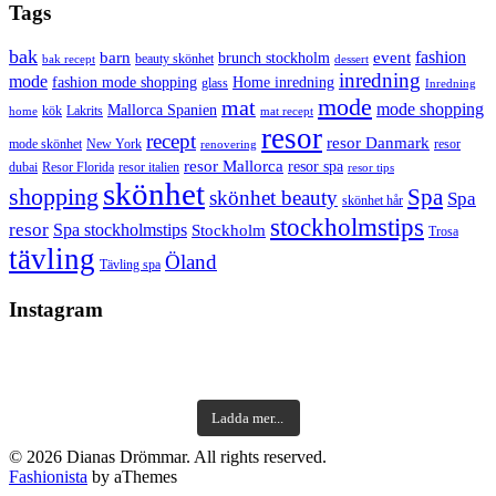
Tags
bak
barn
event
fashion
brunch stockholm
beauty skönhet
bak recept
dessert
inredning
mode
fashion mode shopping
Home inredning
glass
Inredning
mode
mat
mode shopping
Mallorca Spanien
kök
Lakrits
home
mat recept
resor
recept
resor Danmark
mode skönhet
New York
resor
renovering
resor Mallorca
resor spa
dubai
Resor Florida
resor italien
resor tips
skönhet
shopping
Spa
skönhet beauty
Spa
skönhet hår
stockholmstips
resor
Spa stockholmstips
Stockholm
Trosa
tävling
Öland
Tävling spa
Instagram
Ladda mer...
© 2026 Dianas Drömmar. All rights reserved.
Fashionista
by aThemes