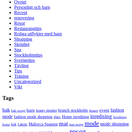
Övrigt
Personligt och barn
Recept
renovering
Resor
Restaurangtips
Roliga utflykter med barn
Shopping
Skönhet
Spa
Stockholmstips
Sverigetips
Tävling
Tips
Träning
Uncategorized
Vikt
Tags
bak
barn
event
fashion
brunch stockholm
beauty skönhet
bak recept
dessert
inredning
mode
fashion mode shopping
Home inredning
glass
Inredning
mode
mat
mode shopping
Mallorca Spanien
kök
Lakrits
home
mat recept
resor