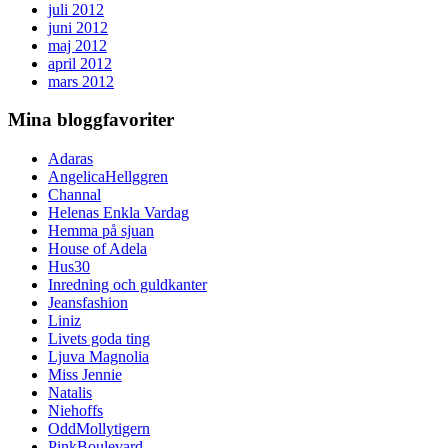
juli 2012
juni 2012
maj 2012
april 2012
mars 2012
Mina bloggfavoriter
Adaras
AngelicaHellggren
Channal
Helenas Enkla Vardag
Hemma på sjuan
House of Adela
Hus30
Inredning och guldkanter
Jeansfashion
Liniz
Livets goda ting
Ljuva Magnolia
Miss Jennie
Natalis
Niehoffs
OddMollytigern
PinkBoulevard