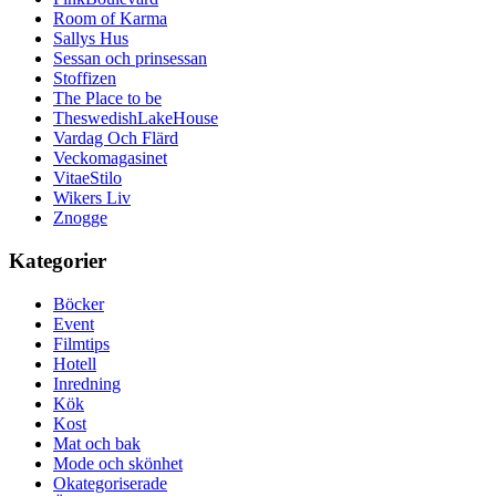
Room of Karma
Sallys Hus
Sessan och prinsessan
Stoffizen
The Place to be
TheswedishLakeHouse
Vardag Och Flärd
Veckomagasinet
VitaeStilo
Wikers Liv
Znogge
Kategorier
Böcker
Event
Filmtips
Hotell
Inredning
Kök
Kost
Mat och bak
Mode och skönhet
Okategoriserade