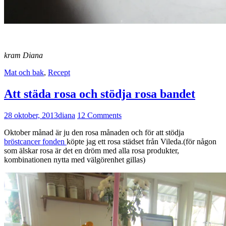
kram Diana
Mat och bak
,
Recept
Att städa rosa och stödja rosa bandet
28 oktober, 2013
diana
12 Comments
Oktober månad är ju den rosa månaden och för att stödja
bröstcancer fonden
köpte jag ett rosa städset från Vileda.(för någon
som älskar rosa är det en dröm med alla rosa produkter,
kombinationen nytta med välgörenhet gillas)