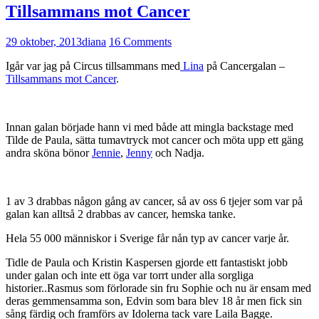
Tillsammans mot Cancer
29 oktober, 2013
diana
16 Comments
Igår var jag på Circus tillsammans med
Lina
på Cancergalan –
Tillsammans mot Cancer
.
Innan galan började hann vi med både att mingla backstage med
Tilde de Paula, sätta tumavtryck mot cancer och möta upp ett gäng
andra sköna bönor
Jennie
,
Jenny
och Nadja.
1 av 3 drabbas någon gång av cancer, så av oss 6 tjejer som var på
galan kan alltså 2 drabbas av cancer, hemska tanke.
Hela 55 000 människor i Sverige får nån typ av cancer varje år.
Tidle de Paula och Kristin Kaspersen gjorde ett fantastiskt jobb
under galan och inte ett öga var torrt under alla sorgliga
historier..Rasmus som förlorade sin fru Sophie och nu är ensam med
deras gemmensamma son, Edvin som bara blev 18 år men fick sin
sång färdig och framförs av Idolerna tack vare Laila Bagge.