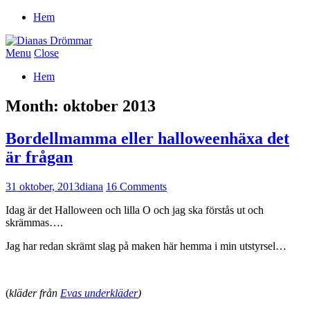
Hem
Menu
Close
Hem
Month:
oktober 2013
Bordellmamma eller halloweenhäxa det
är frågan
31 oktober, 2013
diana
16 Comments
Idag är det Halloween och lilla O och jag ska förstås ut och
skrämmas….
Jag har redan skrämt slag på maken här hemma i min utstyrsel…
(
kläder från
Evas underkläder
)