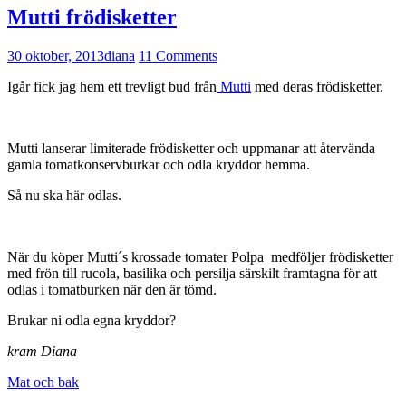
Mutti frödisketter
30 oktober, 2013
diana
11 Comments
Igår fick jag hem ett trevligt bud från
Mutti
med deras frödisketter.
Mutti lanserar limiterade frödisketter och uppmanar att återvända
gamla tomatkonservburkar och odla kryddor hemma.
Så nu ska här odlas.
När du köper Mutti´s krossade tomater Polpa medföljer frödisketter
med frön till rucola, basilika och persilja särskilt framtagna för att
odlas i tomatburken när den är tömd.
Brukar ni odla egna kryddor?
kram Diana
Mat och bak