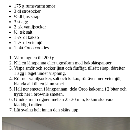
175 g rumsvarmt smör
3 dl strösocker
½ dl ljus sirap
3 st ägg
2 tsk vaniljsocker
½ tsk salt
1 ½ dl kakao
1 ½ dl vetemjöl
1 pkt Oreo cookies
Värm ugnen till 200 g
Klä en långpanna eller ugnsform med bakplåtspapper
Vispa smör och socker ljust och fluffigt, tillsätt sirap, därefter
1 ägg i taget under vispning.
Rör ner vaniljsocker, salt och kakao, rör även ner vetemjöl,
blanda allt till en jämn smet
Häll ner smeten i långpannan, dela Oreo kakorna i 2 bitar och
tryck ner i brownie smeten.
Grädda mitt i ugnen mellan 25-30 min, kakan ska vara
kladdig i mitten.
Låt svalna helt innan den skärs upp