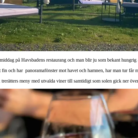
ersmiddag på Havsbadens restaurang och man blir ju som bekant hungrig av
gt fin och har panoramafönster mot havet och hamnen, har man tur får ma
trerätters meny med utvalda viner till samtidigt som solen gick ner över