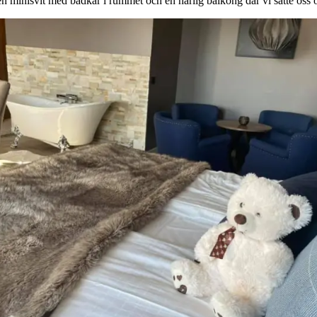
n minisvit med badkar i rummet och en härlig balkong där vi satte oss o