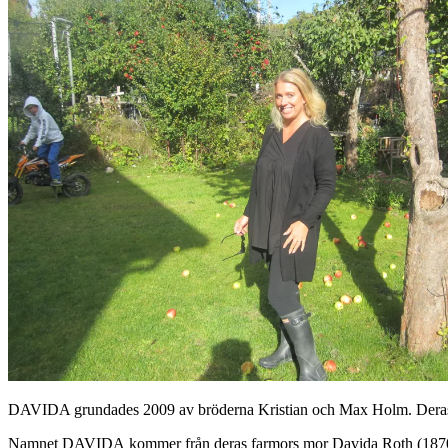
DAVIDA grundades 2009 av bröderna Kristian och Max Holm. Deras fok
Namnet DAVIDA kommer från deras farmors mor Davida Roth (1870-1965