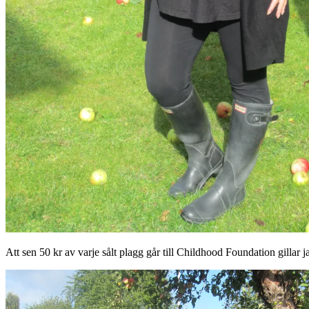
Att sen 50 kr av varje sålt plagg går till Childhood Foundation gillar j