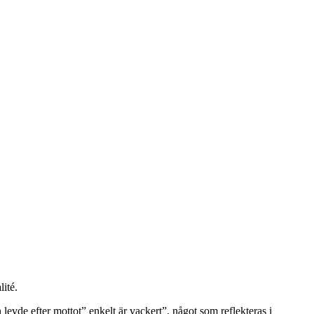
ité.
e efter mottot” enkelt är vackert”, något som reflekteras i