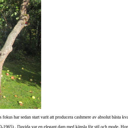
us har sedan start varit att producera cashmere av absolut bästa kval
) . Davida var en elegant dam med känsla för stil och mode. Hon levd