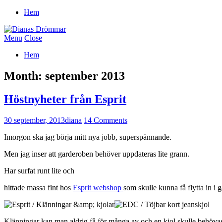
Hem
Menu
Close
Hem
Month:
september 2013
Höstnyheter från Esprit
30 september, 2013
diana
14 Comments
Imorgon ska jag börja mitt nya jobb, superspännande.
Men jag inser att garderoben behöver uppdateras lite grann.
Har surfat runt lite och
hittade massa fint hos
Esprit webshop
som skulle kunna få flytta in i 
Klänningar kan man aldrig få för många av och en kjol skulle behöva