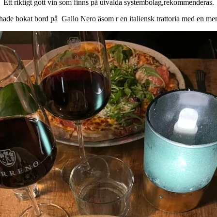
Ett riktigt gott vin som finns på utvalda systembolag,rekommenderas.
 hade bokat bord på Gallo Nero äsom r en italiensk trattoria med en men