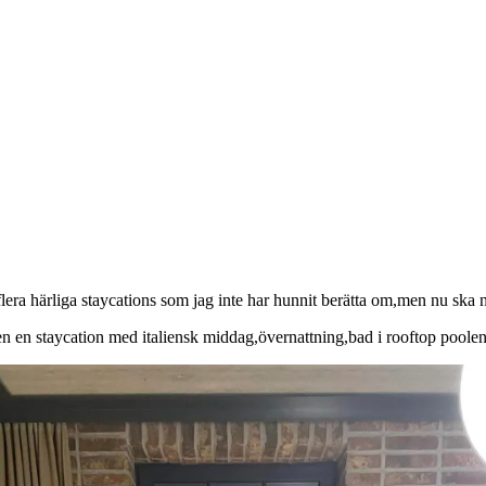
lera härliga staycations som jag inte har hunnit berätta om,men nu ska ni
nen en staycation med italiensk middag,övernattning,bad i rooftop poole