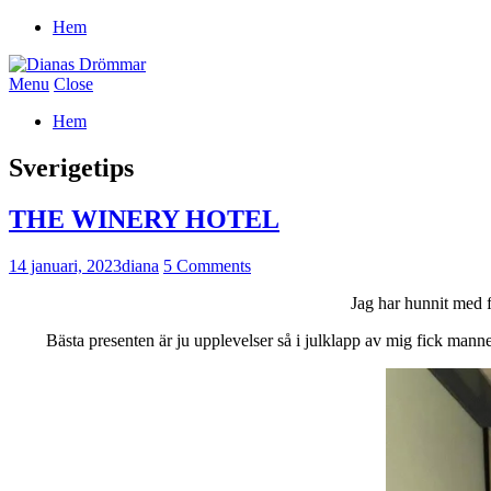
Hem
Menu
Close
Hem
Sverigetips
THE WINERY HOTEL
14 januari, 2023
diana
5 Comments
Jag har hunnit med f
Bästa presenten är ju upplevelser så i julklapp av mig fick man