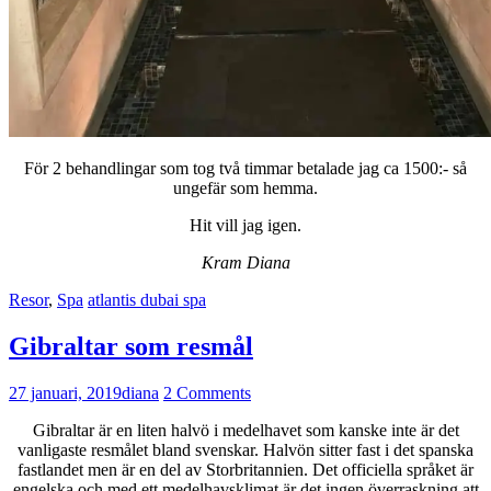
För 2 behandlingar som tog två timmar betalade jag ca 1500:- så
ungefär som hemma.
Hit vill jag igen.
Kram Diana
Resor
,
Spa
atlantis dubai spa
Gibraltar som resmål
27 januari, 2019
diana
2 Comments
Gibraltar är en liten halvö i medelhavet som kanske inte är det
vanligaste resmålet bland svenskar. Halvön sitter fast i det spanska
fastlandet men är en del av Storbritannien. Det officiella språket är
engelska och med ett medelhavsklimat är det ingen överraskning att