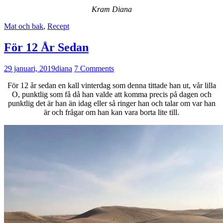
Kram Diana
Mat och bak
,
Recept
För 12 År Sedan
29 januari, 2019
diana
7 Comments
För 12 år sedan en kall vinterdag som denna tittade han ut, vår lilla
O, punktlig som få då han valde att komma precis på dagen och
punktlig det är han än idag eller så ringer han och talar om var han
är och frågar om han kan vara borta lite till.