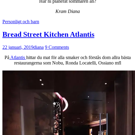
Har ni planerat sommaren än?
Kram Diana
Personligt och barn
Bread Street Kitchen Atlantis
22 januari, 2019
diana
9 Comments
På
Atlantis
hittar du mat för alla smaker och förstås dom allra bästa
restaurangerna som Nobu, Ronda Locatelli, Ossiano mfl