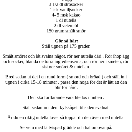
3 1/2 dl strösocker
1 tsk vaniljsocker
4- 5 msk kakao
1 dl nutella
2 dl vetemjöl
150 gram smält smör
Gör så här:
Ställ ugnen på 175 grader.
Smält smöret och låt svalna något, rör ner nutella däri . Rör ihop ägg
och socker, blanda de torra ingredienserna, och rör ner i smeten, rör
sist ner smöret & nutellan.
Bred sedan ut det i en rund form ( smord och bröad ) och ställ in i
ugnen i cirka 15-18 minuter , passa den noga för det är lätt att den
blir för hård.
Den ska fortfarande vara lite lös i mitten .
Ställ sedan in i den kylskåpet tills den svalnat.
Är du en riktig nutella lover så toppar du den även med nutella.
Servera med lättvispad grädde och hallon ovanpå.