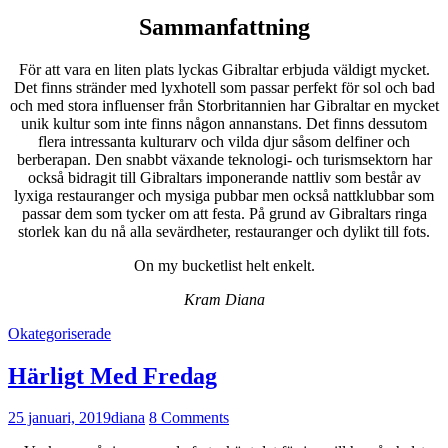
Sammanfattning
För att vara en liten plats lyckas Gibraltar erbjuda väldigt mycket.
Det finns stränder med lyxhotell som passar perfekt för sol och bad
och med stora influenser från Storbritannien har Gibraltar en mycket
unik kultur som inte finns någon annanstans. Det finns dessutom
flera intressanta kulturarv och vilda djur såsom delfiner och
berberapan. Den snabbt växande teknologi- och turismsektorn har
också bidragit till Gibraltars imponerande nattliv som består av
lyxiga restauranger och mysiga pubbar men också nattklubbar som
passar dem som tycker om att festa. På grund av Gibraltars ringa
storlek kan du nå alla sevärdheter, restauranger och dylikt till fots.
On my bucketlist helt enkelt.
Kram Diana
Okategoriserade
Härligt Med Fredag
25 januari, 2019
diana
8 Comments