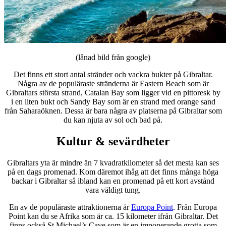
(lånad bild från google)
Det finns ett stort antal stränder och vackra bukter på Gibraltar.
Några av de populäraste stränderna är Eastern Beach som är
Gibraltars största strand, Catalan Bay som ligger vid en pittoresk by
i en liten bukt och Sandy Bay som är en strand med orange sand
från Saharaöknen. Dessa är bara några av platserna på Gibraltar som
du kan njuta av sol och bad på.
Kultur & sevärdheter
Gibraltars yta är mindre än 7 kvadratkilometer så det mesta kan ses
på en dags promenad. Kom däremot ihåg att det finns många höga
backar i Gibraltar så ibland kan en promenad på ett kort avstånd
vara väldigt tung.
En av de populäraste attraktionerna är
Europa Point
. Från Europa
Point kan du se Afrika som är ca. 15 kilometer ifrån Gibraltar. Det
finns också St Michael’s Cave som är en imponerande grotta som