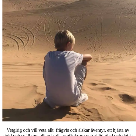
Vetgirig och vill veta allt, frågvis och älskar äventyr, ett hjärta av
guld och snäll mot allt och alla,omtänksam och alltid glad och det är