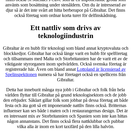
använts som bosättning under stenåldern. Om du är intresserad av
djur så är det inte svårt att hitta berberapor på Gibraltar. Det finns
också företag som ordnar korta turer för delfinskådning.
Ett nattliv som drivs av
teknologiindustrin
Gibraltar är en hubb för teknologi som bland annat kryptovaluta och
blockkedjor. Gibraltar har också länge varit en hubb för spelföretag
och tillsammans med Malta och Storbritannien har de varit ett av de
viktigaste styrorganen inom spelvärlden. Också svenska företag är
registrerade här. Även om bland annat
Lottoland är licensierad av
Spelinspektionen
numera så har företaget också en spellicens från
Gibraltar.
Detta har inneburit många nya jobb i Gibraltar och folk från hela
världen flyttar till Gibraltar på grund teknologisektorn och de jobb
den erbjuder. Såklart gillar folk som jobbar på dessa företag att både
festa och äta gott så ett imponerande nattliv finns också. Britternas
influenser kan ses både i maten och i restaurangernas design. Det är
en intressant mix av Storbritannien och Spanien som inte kan hittas
någon annanstans. Det finns också flera nattklubbar och pubbar
vilka alla är inom en kort taxifärd på den lilla halvön.