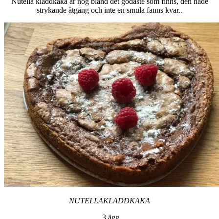
Nutella kladdkaka är nog bland det godaste som finns, den hade
strykande åtgång och inte en smula fanns kvar..
NUTELLAKLADDKAKA
3 ägg