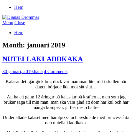
Hem
Menu
Close
Hem
Month:
januari 2019
NUTELLAKLADDKAKA
30 januari, 2019
diana
4 Comments
Kalasandet igår gick bra, dock var mamman lite trött i skallen när
dagen började lida mot sitt slut…
Att ha ett gäng 12 åringar på kalas tar på krafterna, men som jag
brukar säga till min man..man ska vara glad att dom har kul och har
många kompisar, ju fler desto bättre.
Underlättade kalaset med hämtpizza och avslutade med princesstårta
och nutella kladdkaka.