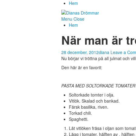
Hem
Menu
Close
Hem
När man är tr
28 december, 2012
diana
Leave a Co
Nu börjar vi tröttna på all julmat och vi
Den här är en favorit:
PASTA MED SOLTORKADE TOMATER 
Soltorkade tomter i olja.
Vitlök. Skalad och bankad.
Färsk basilika, riven.
Torkad chili.
Spaghetti.
Låt vitlöken fräsa i oljan som toma
Lägg i tomater, hälften av , hälften 