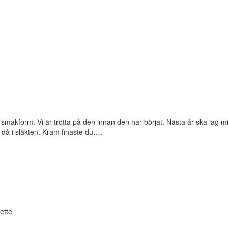
h smakform. Vi är trötta på den innan den har börjat. Nästa år ska jag mi
r då i släkten. Kram finaste du….
ette