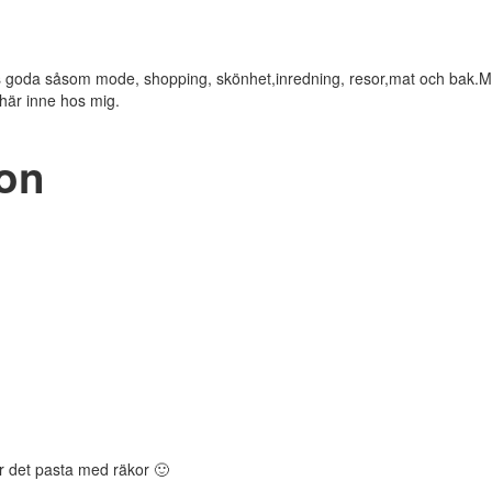
ets goda såsom mode, shopping, skönhet,inredning, resor,mat och bak.M
 här inne hos mig.
ion
lir det pasta med räkor 🙂