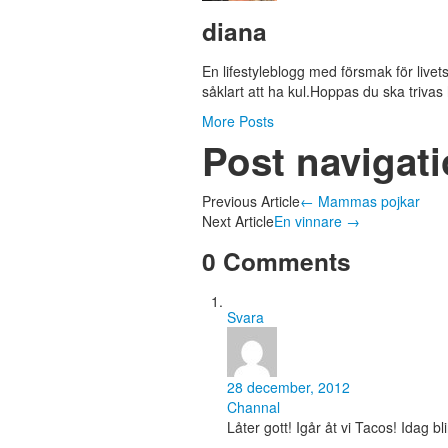
diana
En lifestyleblogg med försmak för liv
såklart att ha kul.Hoppas du ska trivas
More Posts
Post navigat
Previous Article
←
Mammas pojkar
Next Article
En vinnare
→
0 Comments
Svara
28 december, 2012
Channal
Låter gott! Igår åt vi Tacos! Idag b