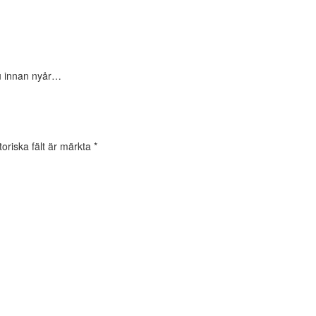
nu innan nyår…
oriska fält är märkta
*