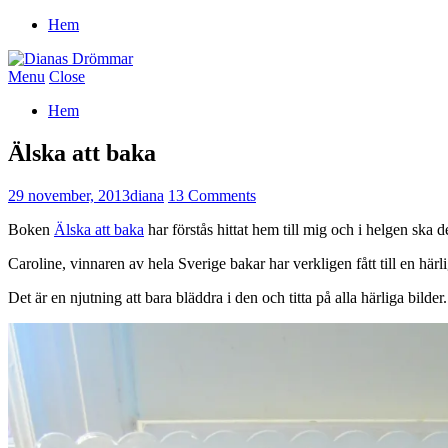
Hem
Menu
Close
Hem
Älska att baka
29 november, 2013
diana
13 Comments
Boken
Älska att baka
har förstås hittat hem till mig och i helgen ska d
Caroline, vinnaren av hela Sverige bakar har verkligen fått till en hä
Det är en njutning att bara bläddra i den och titta på alla härliga bilder.