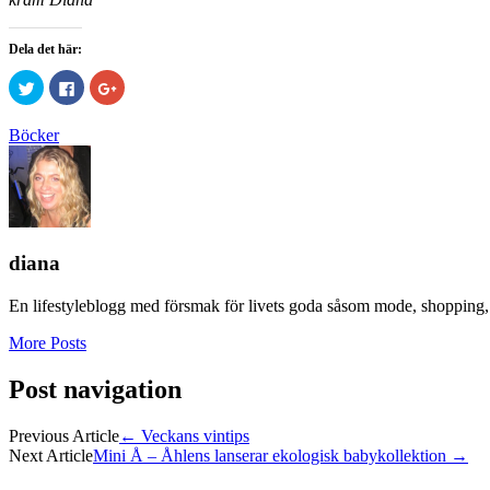
Dela det här:
Klicka
Klicka
Klicka
för
för
för
att
att
att
dela
dela
dela
Böcker
på
på
på
Twitter
Facebook
Google+
(Öppnas
(Öppnas
(Öppnas
i
i
i
ett
ett
ett
nytt
nytt
nytt
fönster)
fönster)
fönster)
diana
En lifestyleblogg med försmak för livets goda såsom mode, shopping, 
More Posts
Post navigation
Previous Article
←
Veckans vintips
Next Article
Mini Å – Åhlens lanserar ekologisk babykollektion
→