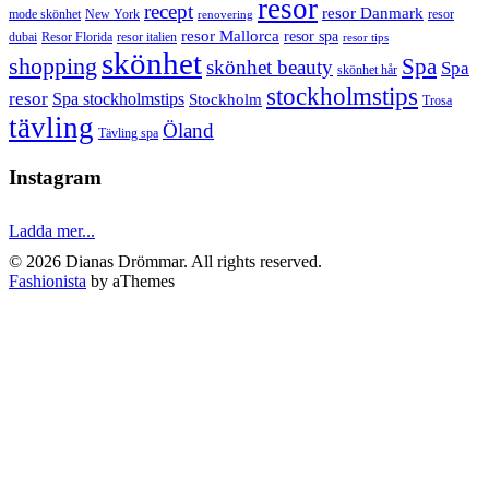
resor
recept
resor Danmark
mode skönhet
New York
resor
renovering
resor Mallorca
resor spa
dubai
Resor Florida
resor italien
resor tips
skönhet
shopping
Spa
skönhet beauty
Spa
skönhet hår
stockholmstips
resor
Spa stockholmstips
Stockholm
Trosa
tävling
Öland
Tävling spa
Instagram
Ladda mer...
© 2026 Dianas Drömmar. All rights reserved.
Fashionista
by aThemes