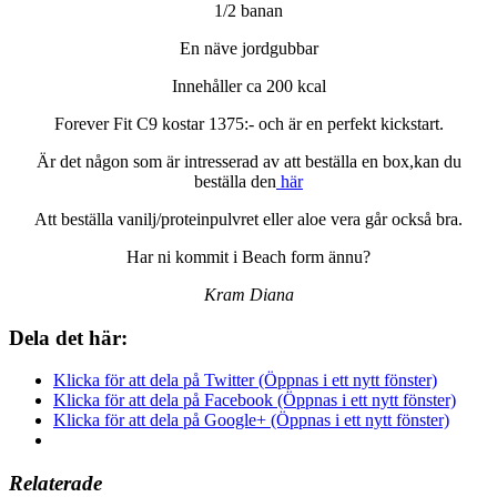
1/2 banan
En näve jordgubbar
Innehåller ca 200 kcal
Forever Fit C9 kostar 1375:- och är en perfekt kickstart.
Är det någon som är intresserad av att beställa en box,kan du
beställa den
här
Att beställa vanilj/proteinpulvret eller aloe vera går också bra.
Har ni kommit i Beach form ännu?
Kram Diana
Dela det här:
Klicka för att dela på Twitter (Öppnas i ett nytt fönster)
Klicka för att dela på Facebook (Öppnas i ett nytt fönster)
Klicka för att dela på Google+ (Öppnas i ett nytt fönster)
Relaterade