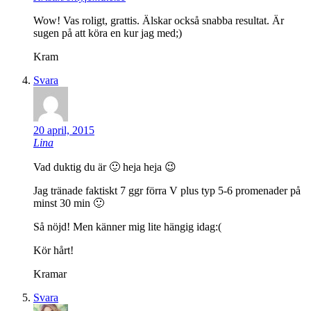
Wow! Vas roligt, grattis. Älskar också snabba resultat. Är
sugen på att köra en kur jag med;)
Kram
Svara
20 april, 2015
Lina
Vad duktig du är 🙂 heja heja 😉
Jag tränade faktiskt 7 ggr förra V plus typ 5-6 promenader på
minst 30 min 🙂
Så nöjd! Men känner mig lite hängig idag:(
Kör hårt!
Kramar
Svara