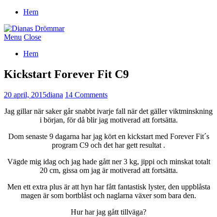
Hem
Menu
Close
Hem
Kickstart Forever Fit C9
20 april, 2015
diana
14 Comments
Jag gillar när saker går snabbt ivarje fall när det gäller viktminskning
i början, för då blir jag motiverad att fortsätta.
Dom senaste 9 dagarna har jag kört en kickstart med Forever Fit´s
program C9 och det har gett resultat .
Vägde mig idag och jag hade gått ner 3 kg, jippi och minskat totalt
20 cm, gissa om jag är motiverad att fortsätta.
Men ett extra plus är att hyn har fått fantastisk lyster, den uppblåsta
magen är som bortblåst och naglarna växer som bara den.
Hur har jag gått tillväga?