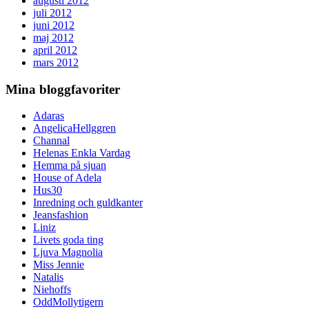
augusti 2012
juli 2012
juni 2012
maj 2012
april 2012
mars 2012
Mina bloggfavoriter
Adaras
AngelicaHellggren
Channal
Helenas Enkla Vardag
Hemma på sjuan
House of Adela
Hus30
Inredning och guldkanter
Jeansfashion
Liniz
Livets goda ting
Ljuva Magnolia
Miss Jennie
Natalis
Niehoffs
OddMollytigern