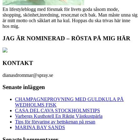
En lifestyleblogg med försmak för livets goda såsom mode,
shopping, skönhet,inredning, resor,mat och bak. Man måste unna sig
är mitt motto och såklart att ha kul. Hoppas du ska trivas här inne
hos mig.
JAG ÄR NOMINERAD – RÖSTA PÅ MIG HÄR
KONTAKT
dianasdrommar@spray.se
Senaste inläggen
CHAMPAGNEPROVNING MED GULDKULA PÅ
WEDHOLMS FISK
CASA DEL CAVA STOCKHOLMSTIPS
Varbergs Kusthotell En Riktig Västkustpärla
Tips för förvaring av bettskenan på resan
MARINA BAY SANDS
Senaste kommentarer