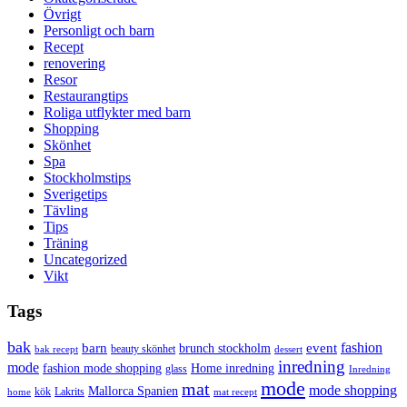
Övrigt
Personligt och barn
Recept
renovering
Resor
Restaurangtips
Roliga utflykter med barn
Shopping
Skönhet
Spa
Stockholmstips
Sverigetips
Tävling
Tips
Träning
Uncategorized
Vikt
Tags
bak
barn
event
fashion
brunch stockholm
beauty skönhet
bak recept
dessert
inredning
mode
fashion mode shopping
Home inredning
glass
Inredning
mode
mat
mode shopping
Mallorca Spanien
kök
Lakrits
home
mat recept