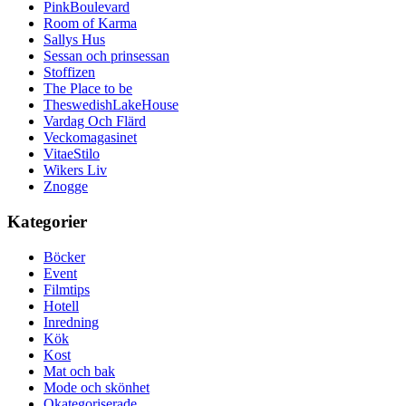
PinkBoulevard
Room of Karma
Sallys Hus
Sessan och prinsessan
Stoffizen
The Place to be
TheswedishLakeHouse
Vardag Och Flärd
Veckomagasinet
VitaeStilo
Wikers Liv
Znogge
Kategorier
Böcker
Event
Filmtips
Hotell
Inredning
Kök
Kost
Mat och bak
Mode och skönhet
Okategoriserade