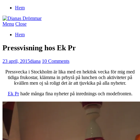
Hem
Menu
Close
Hem
Pressvisning hos Ek Pr
23 april, 2015
diana
10 Comments
Pressvecka i Stockholm är lika med en hektisk vecka för mig med
tidiga frukostar, klämma in prbyrå på lunchen och aktiviteter på
kvällen men oj så roligt det är att tjuvkika på alla nyheter.
Ek Pr
hade många fina nyheter på inrednings och modefronten.