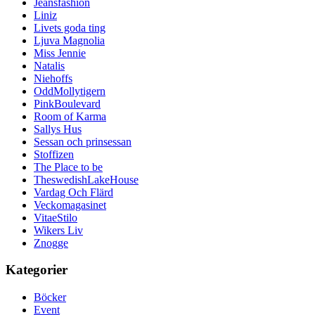
Jeansfashion
Liniz
Livets goda ting
Ljuva Magnolia
Miss Jennie
Natalis
Niehoffs
OddMollytigern
PinkBoulevard
Room of Karma
Sallys Hus
Sessan och prinsessan
Stoffizen
The Place to be
TheswedishLakeHouse
Vardag Och Flärd
Veckomagasinet
VitaeStilo
Wikers Liv
Znogge
Kategorier
Böcker
Event