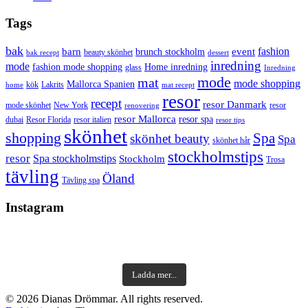
Tags
bak
barn
event
fashion
brunch stockholm
beauty skönhet
bak recept
dessert
inredning
mode
fashion mode shopping
Home inredning
glass
Inredning
mode
mat
mode shopping
Mallorca Spanien
kök
Lakrits
home
mat recept
resor
recept
resor Danmark
mode skönhet
New York
resor
renovering
resor Mallorca
resor spa
dubai
Resor Florida
resor italien
resor tips
skönhet
shopping
Spa
skönhet beauty
Spa
skönhet hår
stockholmstips
resor
Spa stockholmstips
Stockholm
Trosa
tävling
Öland
Tävling spa
Instagram
Ladda mer...
© 2026 Dianas Drömmar. All rights reserved.