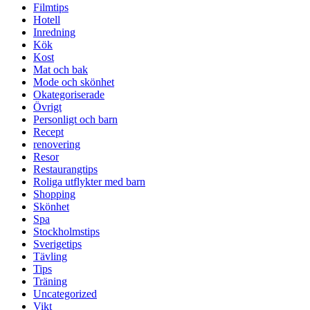
Filmtips
Hotell
Inredning
Kök
Kost
Mat och bak
Mode och skönhet
Okategoriserade
Övrigt
Personligt och barn
Recept
renovering
Resor
Restaurangtips
Roliga utflykter med barn
Shopping
Skönhet
Spa
Stockholmstips
Sverigetips
Tävling
Tips
Träning
Uncategorized
Vikt