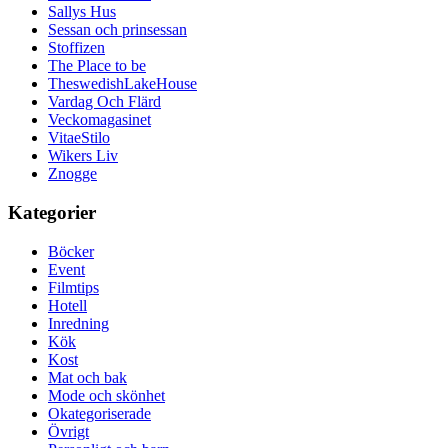
Sallys Hus
Sessan och prinsessan
Stoffizen
The Place to be
TheswedishLakeHouse
Vardag Och Flärd
Veckomagasinet
VitaeStilo
Wikers Liv
Znogge
Kategorier
Böcker
Event
Filmtips
Hotell
Inredning
Kök
Kost
Mat och bak
Mode och skönhet
Okategoriserade
Övrigt