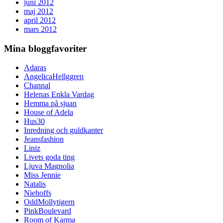
juni 2012
maj 2012
april 2012
mars 2012
Mina bloggfavoriter
Adaras
AngelicaHellggren
Channal
Helenas Enkla Vardag
Hemma på sjuan
House of Adela
Hus30
Inredning och guldkanter
Jeansfashion
Liniz
Livets goda ting
Ljuva Magnolia
Miss Jennie
Natalis
Niehoffs
OddMollytigern
PinkBoulevard
Room of Karma