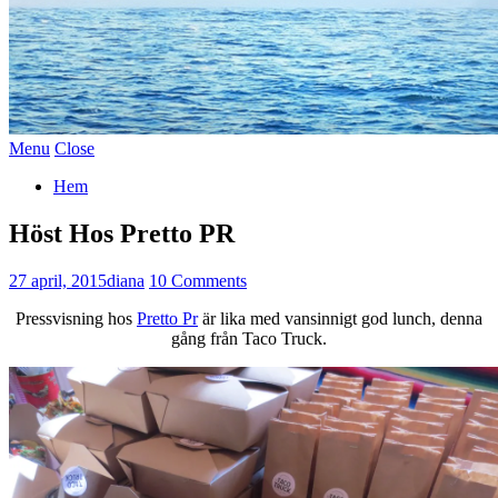
Menu
Close
Hem
Höst Hos Pretto PR
27 april, 2015
diana
10 Comments
Pressvisning hos
Pretto Pr
är lika med vansinnigt god lunch, denna
gång från Taco Truck.