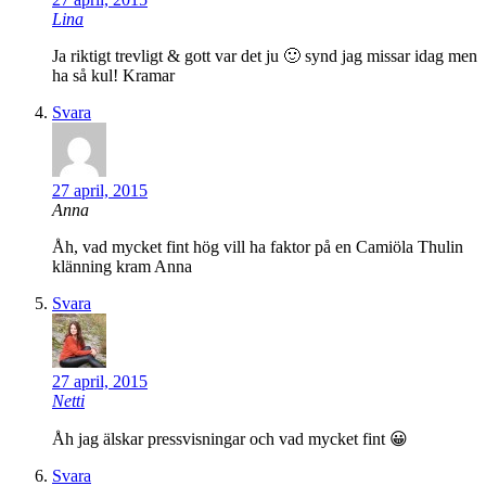
Lina
Ja riktigt trevligt & gott var det ju 🙂 synd jag missar idag men
ha så kul! Kramar
Svara
27 april, 2015
Anna
Åh, vad mycket fint hög vill ha faktor på en Camiöla Thulin
klänning kram Anna
Svara
27 april, 2015
Netti
Åh jag älskar pressvisningar och vad mycket fint 😀
Svara