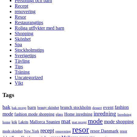
Personligt och barn
Recept
renovering
Resor
Restaurangtips
Roliga utflykter med barn
Shopping
Skönhet
Spa
Stockholmstips
Sverigetips
Tävling
Tips
Träning
Uncategorized
Vikt
Tags
bak
barn
event
fashion
brunch stockholm
beauty skönhet
bak recept
dessert
inredning
mode
fashion mode shopping
Home inredning
glass
Inredning
mode
mat
mode shopping
Mallorca Spanien
kök
Lakrits
home
mat recept
resor
recept
resor Danmark
mode skönhet
New York
resor
renovering