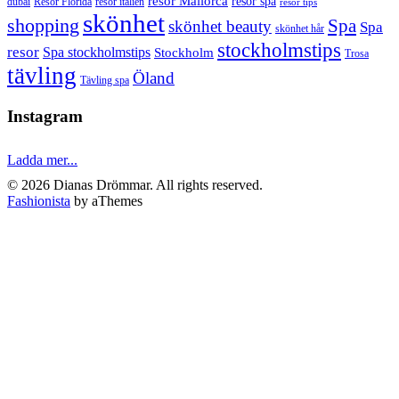
resor Mallorca
resor spa
dubai
Resor Florida
resor italien
resor tips
skönhet
shopping
Spa
skönhet beauty
Spa
skönhet hår
stockholmstips
resor
Spa stockholmstips
Stockholm
Trosa
tävling
Öland
Tävling spa
Instagram
Ladda mer...
© 2026 Dianas Drömmar. All rights reserved.
Fashionista
by aThemes