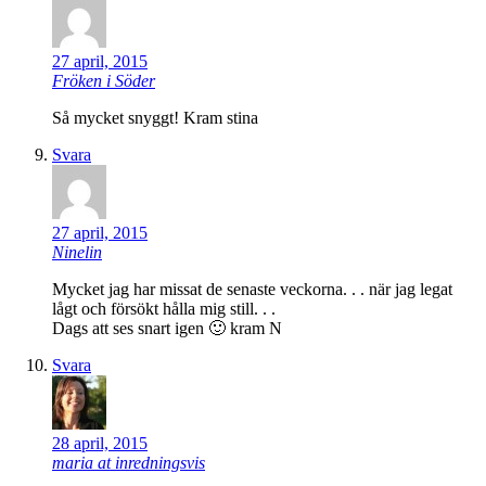
27 april, 2015
Fröken i Söder
Så mycket snyggt! Kram stina
Svara
27 april, 2015
Ninelin
Mycket jag har missat de senaste veckorna. . . när jag legat
lågt och försökt hålla mig still. . .
Dags att ses snart igen 🙂 kram N
Svara
28 april, 2015
maria at inredningsvis