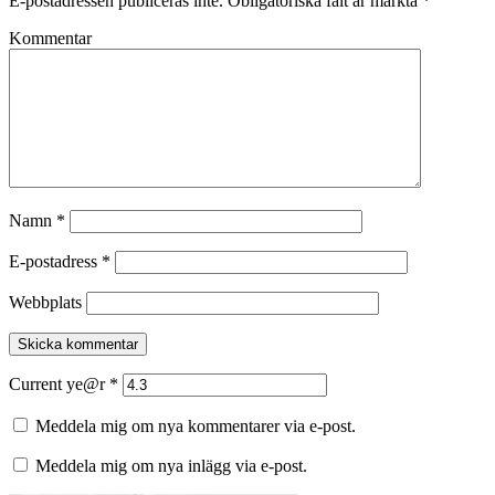
E-postadressen publiceras inte.
Obligatoriska fält är märkta
*
Kommentar
Namn
*
E-postadress
*
Webbplats
Current ye@r
*
Meddela mig om nya kommentarer via e-post.
Meddela mig om nya inlägg via e-post.