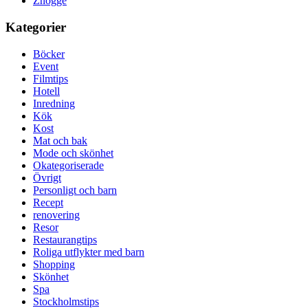
Znogge
Kategorier
Böcker
Event
Filmtips
Hotell
Inredning
Kök
Kost
Mat och bak
Mode och skönhet
Okategoriserade
Övrigt
Personligt och barn
Recept
renovering
Resor
Restaurangtips
Roliga utflykter med barn
Shopping
Skönhet
Spa
Stockholmstips