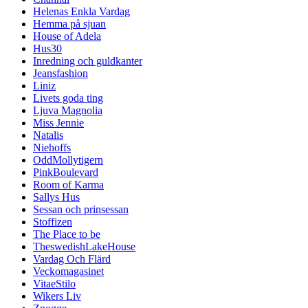
Helenas Enkla Vardag
Hemma på sjuan
House of Adela
Hus30
Inredning och guldkanter
Jeansfashion
Liniz
Livets goda ting
Ljuva Magnolia
Miss Jennie
Natalis
Niehoffs
OddMollytigern
PinkBoulevard
Room of Karma
Sallys Hus
Sessan och prinsessan
Stoffizen
The Place to be
TheswedishLakeHouse
Vardag Och Flärd
Veckomagasinet
VitaeStilo
Wikers Liv