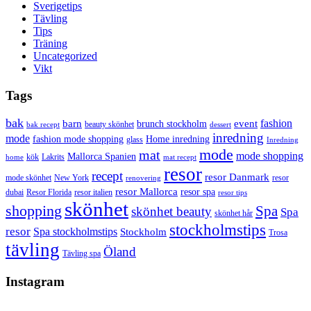
Sverigetips
Tävling
Tips
Träning
Uncategorized
Vikt
Tags
bak
barn
event
fashion
brunch stockholm
beauty skönhet
bak recept
dessert
inredning
mode
fashion mode shopping
Home inredning
glass
Inredning
mode
mat
mode shopping
Mallorca Spanien
kök
Lakrits
home
mat recept
resor
recept
resor Danmark
mode skönhet
New York
resor
renovering
resor Mallorca
resor spa
dubai
Resor Florida
resor italien
resor tips
skönhet
shopping
Spa
skönhet beauty
Spa
skönhet hår
stockholmstips
resor
Spa stockholmstips
Stockholm
Trosa
tävling
Öland
Tävling spa
Instagram