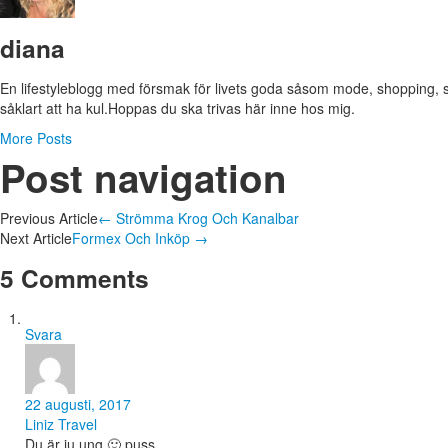
diana
En lifestyleblogg med försmak för livets goda såsom mode, shopping, 
såklart att ha kul.Hoppas du ska trivas här inne hos mig.
More Posts
Post navigation
Previous Article
←
Strömma Krog Och Kanalbar
Next Article
Formex Och Inköp
→
5 Comments
Svara
22 augusti, 2017
Liniz Travel
Du är ju ung 🙂 puss