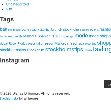
Uncategorized
Vikt
Tags
bak
fashi
barn
event
brunch stockholm
beauty skönhet
bak recept
dessert
mode
mat
mode shopp
Mallorca Spanien
kök
Lakrits
home
mat recept
shopp
resor Mallorca
resor spa
dubai
Resor Florida
resor italien
resor tips
tävlin
stockholmstips
stockholmstips
Stockholm
Trosa
Instagram
La
© 2026 Dianas Drömmar. All rights reserved.
Fashionista
by aThemes