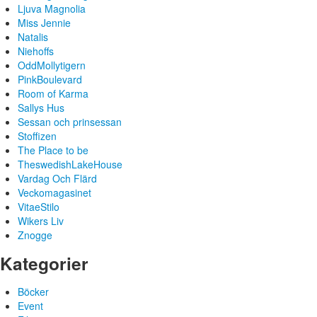
Ljuva Magnolia
Miss Jennie
Natalis
Niehoffs
OddMollytigern
PinkBoulevard
Room of Karma
Sallys Hus
Sessan och prinsessan
Stoffizen
The Place to be
TheswedishLakeHouse
Vardag Och Flärd
Veckomagasinet
VitaeStilo
Wikers Liv
Znogge
Kategorier
Böcker
Event