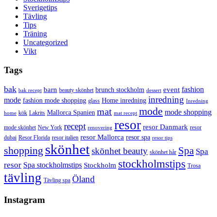
Sverigetips
Tävling
Tips
Träning
Uncategorized
Vikt
Tags
bak
barn
event
fashion
brunch stockholm
beauty skönhet
bak recept
dessert
inredning
mode
fashion mode shopping
Home inredning
glass
Inredning
mode
mat
mode shopping
Mallorca Spanien
kök
Lakrits
home
mat recept
resor
recept
resor Danmark
mode skönhet
New York
resor
renovering
resor Mallorca
resor spa
dubai
Resor Florida
resor italien
resor tips
skönhet
shopping
Spa
skönhet beauty
Spa
skönhet hår
stockholmstips
resor
Spa stockholmstips
Stockholm
Trosa
tävling
Öland
Tävling spa
Instagram