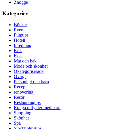
Znogge
Kategorier
Böcker
Event
Filmtips
Hotell
Inredning
Kök
Kost
Mat och bak
Mode och skönhet
Okategoriserade
Övrigt
Personligt och barn
Recept
renovering
Resor
Restaurangtips
Roliga utflykter med barn
Shopping
Skönhet
Spa
Stockholmstips