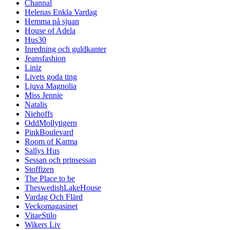
Channal
Helenas Enkla Vardag
Hemma på sjuan
House of Adela
Hus30
Inredning och guldkanter
Jeansfashion
Liniz
Livets goda ting
Ljuva Magnolia
Miss Jennie
Natalis
Niehoffs
OddMollytigern
PinkBoulevard
Room of Karma
Sallys Hus
Sessan och prinsessan
Stoffizen
The Place to be
TheswedishLakeHouse
Vardag Och Flärd
Veckomagasinet
VitaeStilo
Wikers Liv