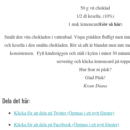
50 g vit choklad
1/2 dl kesella, (10%)
Gör så här:
1 msk lemoncurd
Smält den vita chokladen i vattenbad. Vispa grädden fluffigt men inte
och kesella i den smälta chokladen. Rör så allt är blandat men inte mer 
konsistensen. Fyll kinderäggen och ställ i kylen i minst 30 minut
servering och klicka lemoncurd på topp
Hur firar ni påsk?
Glad Påsk!
Kram Diana
Dela det här:
Klicka för att dela på Twitter (Öppnas i ett nytt fönster)
Klicka för att dela på Facebook (Öppnas i ett nytt fönster)