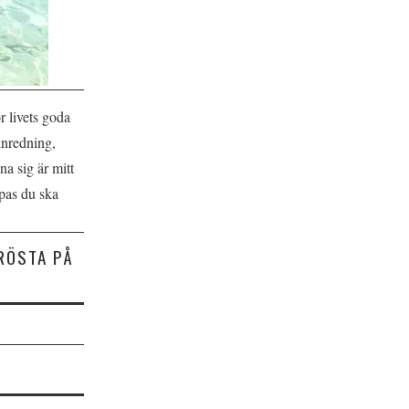
r livets goda
inredning,
a sig är mitt
ppas du ska
RÖSTA PÅ