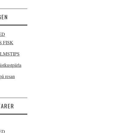
GEN
ED
 FISK
LMSTIPS
ästkustpärla
på resan
TARER
ED