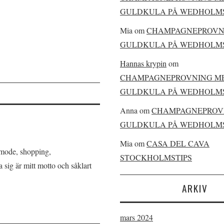
GULDKULA PÅ WEDHOLMS
Mia
om
CHAMPAGNEPROVN
GULDKULA PÅ WEDHOLMS
Hannas krypin
om
CHAMPAGNEPROVNING M
GULDKULA PÅ WEDHOLMS
Anna
om
CHAMPAGNEPROV
GULDKULA PÅ WEDHOLMS
Mia
om
CASA DEL CAVA
 mode, shopping,
STOCKHOLMSTIPS
sig är mitt motto och såklart
ARKIV
mars 2024