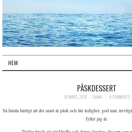
HEM
PÅSKDESSERT
28 MARS, 2018
DIANA
4 COMMENTS
Så himla härligt att det snart är påsk och lite ledighet, god mat, trevli
fyller jag år.
Tänkte bjuda på påskbuffe och denna ljuvliga dessert som pas