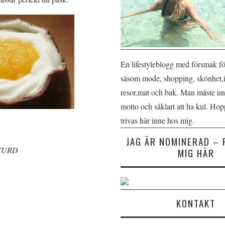
En lifestyleblogg med försmak fö
såsom mode, shopping, skönhet,
resor,mat och bak. Man måste unn
motto och såklart att ha kul. Ho
trivas här inne hos mig.
JAG ÄR NOMINERAD – 
CURD
MIG HÄR
KONTAKT