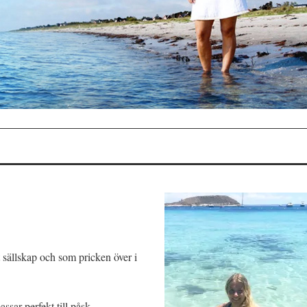
gt sällskap och som pricken över i
sar perfekt till påsk.