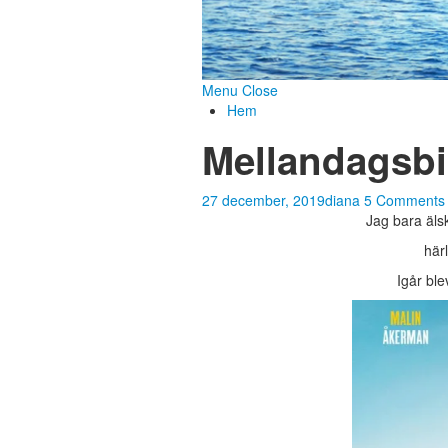
Menu
Close
Hem
Mellandagsb
27 december, 2019
diana
5 Comments
Jag bara äls
här
Igår bl