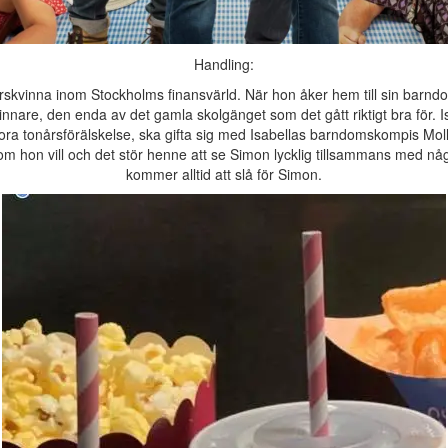
Handling:
färskvinna inom Stockholms finansvärld. När hon åker hem till sin barndo
nnare, den enda av det gamla skolgänget som det gått riktigt bra för. I
ora tonårsförälskelse, ska gifta sig med Isabellas barndomskompis Moll
å som hon vill och det stör henne att se Simon lycklig tillsammans med nå
kommer alltid att slå för Simon.