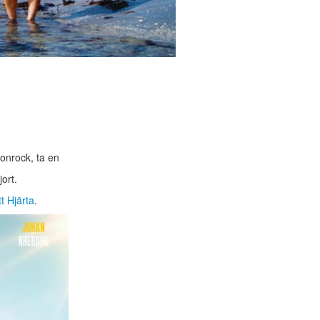
onrock, ta en
ort.
t Hjärta
.