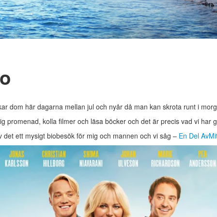
io
kar dom här dagarna mellan jul och nyår då man kan skrota runt i morg
lig promenad, kolla filmer och läsa böcker och det är precis vad vi har gj
ev det ett mysigt biobesök för mig och mannen och vi såg –
En Del AvMit