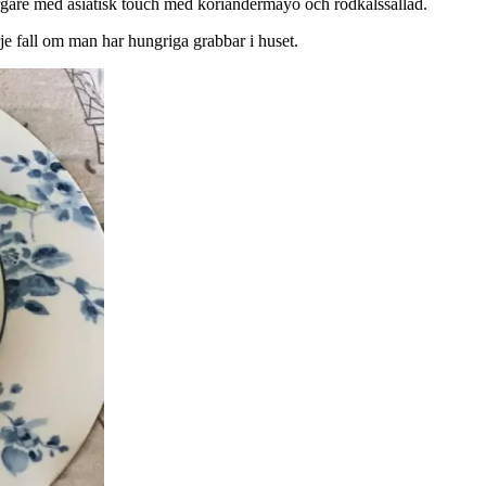
urgare med asiatisk touch med koriandermayo och rödkålssallad.
rje fall om man har hungriga grabbar i huset.