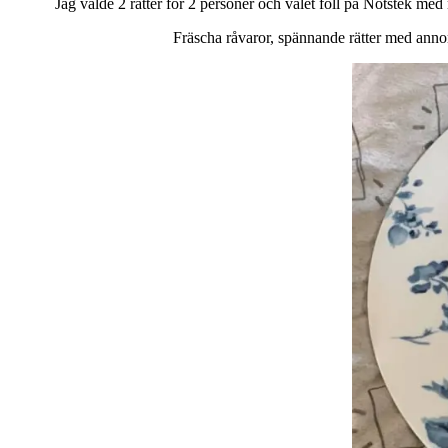
Jag valde 2 rätter för 2 personer och valet föll på Nötstek m
Fräscha råvaror, spännande rätter med annorl