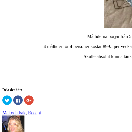
Måltiderna börjar från 5
4 måltider för 4 personer kostar 899:- per vecka o
Skulle absolut kunna tänk
Dela det här:
Klicka
Klicka
Klicka
för
för
för
att
att
att
dela
dela
dela
Mat och bak
,
Recept
på
på
på
Twitter
Facebook
Google+
(Öppnas
(Öppnas
(Öppnas
i
i
i
ett
ett
ett
nytt
nytt
nytt