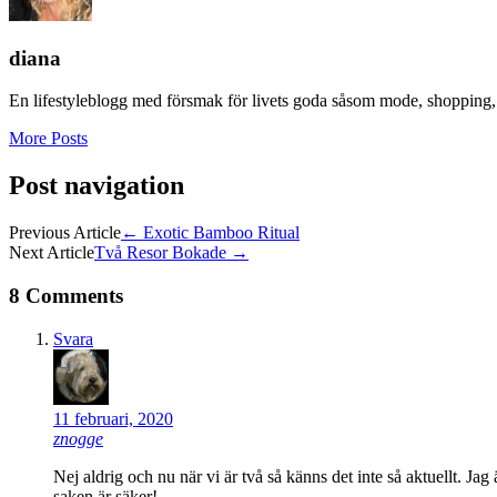
fönster)
fönster)
fönster)
diana
En lifestyleblogg med försmak för livets goda såsom mode, shopping, 
More Posts
Post navigation
Previous Article
←
Exotic Bamboo Ritual
Next Article
Två Resor Bokade
→
8 Comments
Svara
11 februari, 2020
znogge
Nej aldrig och nu när vi är två så känns det inte så aktuellt. Ja
saken är säker!