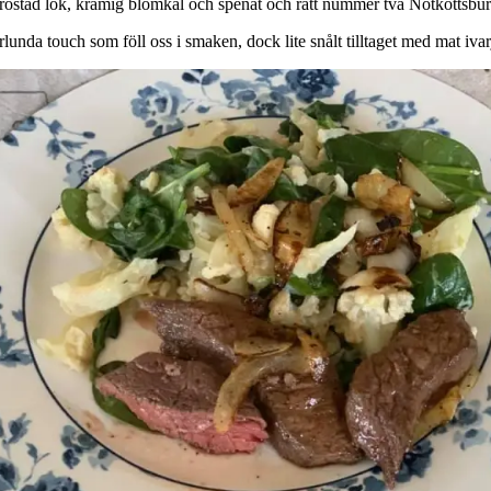
ed rostad lök, krämig blomkål och spenat och rätt nummer två Nötköttsb
unda touch som föll oss i smaken, dock lite snålt tilltaget med mat iva