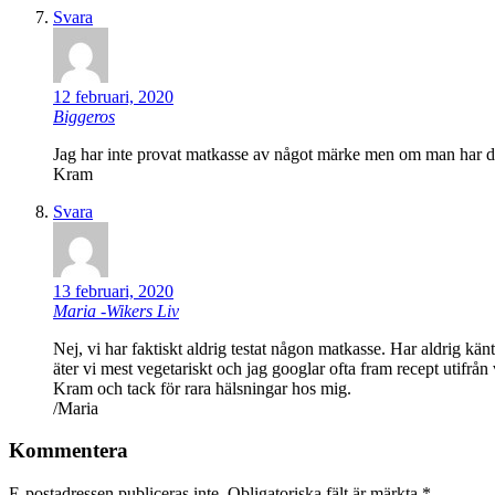
Svara
12 februari, 2020
Biggeros
Jag har inte provat matkasse av något märke men om man har dåli
Kram
Svara
13 februari, 2020
Maria -Wikers Liv
Nej, vi har faktiskt aldrig testat någon matkasse. Har aldrig kän
äter vi mest vegetariskt och jag googlar ofta fram recept utifrån 
Kram och tack för rara hälsningar hos mig.
/Maria
Kommentera
E-postadressen publiceras inte.
Obligatoriska fält är märkta
*