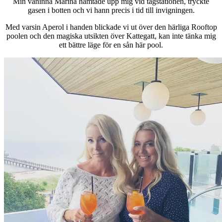
Min väninna Marina hämtade upp mig vid tågstationen, tryckte
gasen i botten och vi hann precis i tid till invigningen.
Med varsin Aperol i handen blickade vi ut över den härliga Rooftop
poolen och den magiska utsikten över Kattegatt, kan inte tänka mig
ett bättre läge för en sån här pool.