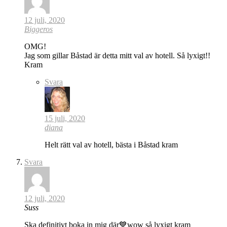
12 juli, 2020
Biggeros
OMG!
Jag som gillar Båstad är detta mitt val av hotell. Så lyxigt!!
Kram
Svara
15 juli, 2020
diana
Helt rätt val av hotell, bästa i Båstad kram
Svara
12 juli, 2020
Suss
Ska definitivt boka in mig där💙wow så lyxigt kram