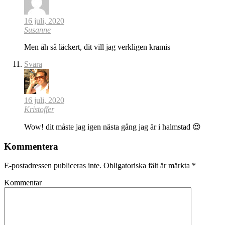
16 juli, 2020
Susanne
Men åh så läckert, dit vill jag verkligen kramis
Svara
16 juli, 2020
Kristoffer
Wow! dit måste jag igen nästa gång jag är i halmstad 😍
Kommentera
E-postadressen publiceras inte.
Obligatoriska fält är märkta
*
Kommentar