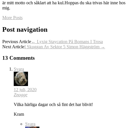
är mitt motto och såklart att ha kul.Hoppas du ska trivas här inne hos
mig.
More Posts
Post navigation
Previous Article
←
Lyxig Staycation På Bomans I Trosa
Next Article
I Skuggan Av Sektor 5 Simon Häggström
→
13 Comments
Svara
12 juli, 2020
Znogge
Vilka härliga dagar och så fint det har blivit!
Kram
Svara