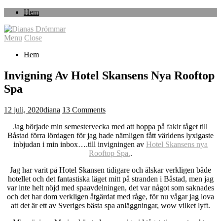
Hem
Menu
Close
Hem
Invigning Av Hotel Skansens Nya Rooftop
Spa
12 juli, 2020
diana
13 Comments
Jag började min semestervecka med att hoppa på fakir tåget till
Båstad förra lördagen för jag hade nämligen fått världens lyxigaste
inbjudan i min inbox….till invigningen av
Hotel Skansens nya
Rooftop Spa.
.
Jag har varit på Hotel Skansen tidigare och älskar verkligen både
hotellet och det fantastiska läget mitt på stranden i Båstad, men jag
var inte helt nöjd med spaavdelningen, det var något som saknades
och det har dom verkligen åtgärdat med råge, för nu vågar jag lova
att det är ett av Sveriges bästa spa anläggningar, wow vilket lyft.