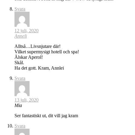
Svara
12 juli, 2020
Anneli
Alltså…Livsnjutare där!
Vilket supermysigt hotell och spa!
Älskar Aperol!
Skål.
Ha det gott. Kram, Annlei
Svara
13 juli, 2020
Mia
Ser fantastiskt ut, dit vill jag kram
Svara