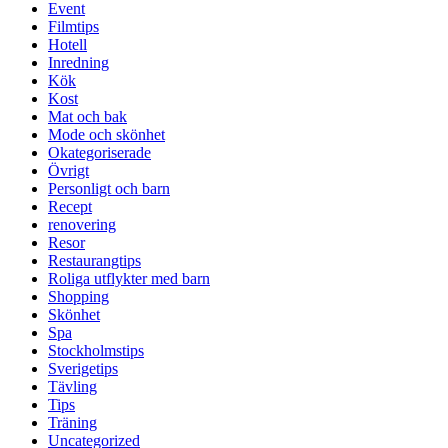
Event
Filmtips
Hotell
Inredning
Kök
Kost
Mat och bak
Mode och skönhet
Okategoriserade
Övrigt
Personligt och barn
Recept
renovering
Resor
Restaurangtips
Roliga utflykter med barn
Shopping
Skönhet
Spa
Stockholmstips
Sverigetips
Tävling
Tips
Träning
Uncategorized