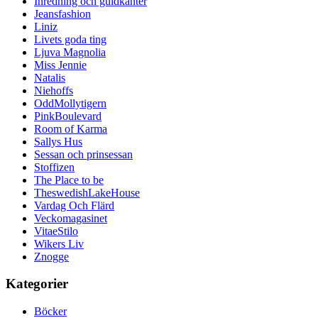
Inredning och guldkanter
Jeansfashion
Liniz
Livets goda ting
Ljuva Magnolia
Miss Jennie
Natalis
Niehoffs
OddMollytigern
PinkBoulevard
Room of Karma
Sallys Hus
Sessan och prinsessan
Stoffizen
The Place to be
TheswedishLakeHouse
Vardag Och Flärd
Veckomagasinet
VitaeStilo
Wikers Liv
Znogge
Kategorier
Böcker