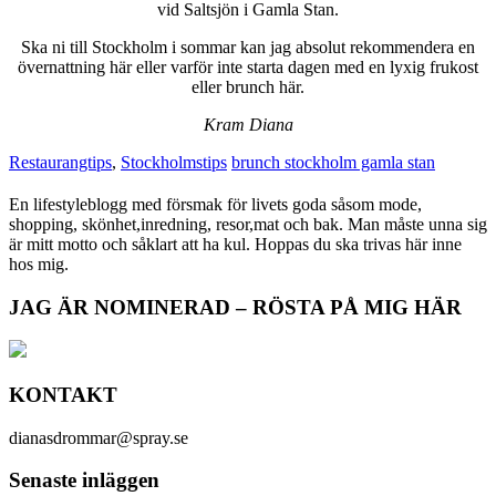
vid Saltsjön i Gamla Stan.
Ska ni till Stockholm i sommar kan jag absolut rekommendera en
övernattning här eller varför inte starta dagen med en lyxig frukost
eller brunch här.
Kram Diana
Restaurangtips
,
Stockholmstips
brunch stockholm gamla stan
En lifestyleblogg med försmak för livets goda såsom mode,
shopping, skönhet,inredning, resor,mat och bak. Man måste unna sig
är mitt motto och såklart att ha kul. Hoppas du ska trivas här inne
hos mig.
JAG ÄR NOMINERAD – RÖSTA PÅ MIG HÄR
KONTAKT
dianasdrommar@spray.se
Senaste inläggen