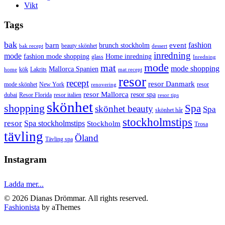
Vikt
Tags
bak
barn
event
fashion
brunch stockholm
beauty skönhet
bak recept
dessert
inredning
mode
fashion mode shopping
Home inredning
glass
Inredning
mode
mat
mode shopping
Mallorca Spanien
kök
Lakrits
home
mat recept
resor
recept
resor Danmark
mode skönhet
New York
resor
renovering
resor Mallorca
resor spa
dubai
Resor Florida
resor italien
resor tips
skönhet
shopping
Spa
skönhet beauty
Spa
skönhet hår
stockholmstips
resor
Spa stockholmstips
Stockholm
Trosa
tävling
Öland
Tävling spa
Instagram
Ladda mer...
© 2026 Dianas Drömmar. All rights reserved.
Fashionista
by aThemes