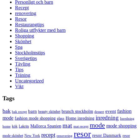
Personligt och barn
Recept
renovering
Resor
Restaurangtips
Roliga utflykter med barn
Shopping
Skönhet
Spa
Stockholmstips
Sverigetips
Tävling
Tips
Träning
Uncategorized
Vikt
Tags
bak
barn
event
fashion
brunch stockholm
beauty skönhet
bak recept
dessert
inredning
mode
fashion mode shopping
Home inredning
glass
Inredning
mode
mat
mode shopping
Mallorca Spanien
kök
Lakrits
home
mat recept
resor
recept
resor Danmark
mode skönhet
New York
resor
renovering