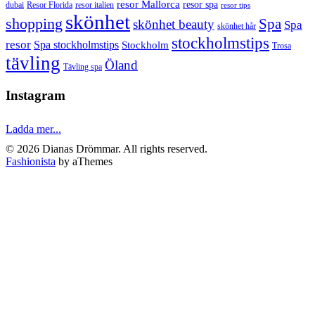
resor Mallorca
resor spa
dubai
Resor Florida
resor italien
resor tips
skönhet
shopping
Spa
skönhet beauty
Spa
skönhet hår
stockholmstips
resor
Spa stockholmstips
Stockholm
Trosa
tävling
Öland
Tävling spa
Instagram
Ladda mer...
© 2026 Dianas Drömmar. All rights reserved.
Fashionista
by aThemes