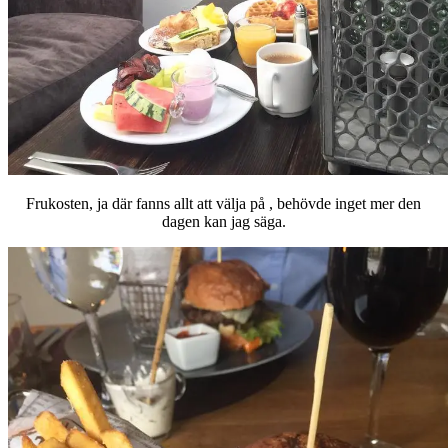
Frukosten, ja där fanns allt att välja på , behövde inget mer den
dagen kan jag säga.