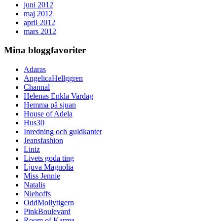
juni 2012
maj 2012
april 2012
mars 2012
Mina bloggfavoriter
Adaras
AngelicaHellggren
Channal
Helenas Enkla Vardag
Hemma på sjuan
House of Adela
Hus30
Inredning och guldkanter
Jeansfashion
Liniz
Livets goda ting
Ljuva Magnolia
Miss Jennie
Natalis
Niehoffs
OddMollytigern
PinkBoulevard
Room of Karma