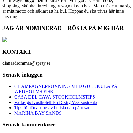
En lifestyleblogg med försmak för livets goda såsom mode,
shopping, skönhet,inredning, resor,mat och bak. Man måste unna sig
är mitt motto och såklart att ha kul. Hoppas du ska trivas här inne
hos mig.
JAG ÄR NOMINERAD – RÖSTA PÅ MIG HÄR
KONTAKT
dianasdrommar@spray.se
Senaste inläggen
CHAMPAGNEPROVNING MED GULDKULA PÅ
WEDHOLMS FISK
CASA DEL CAVA STOCKHOLMSTIPS
Varbergs Kusthotell En Riktig Västkustpärla
Tips för förvaring av bettskenan på resan
MARINA BAY SANDS
Senaste kommentarer