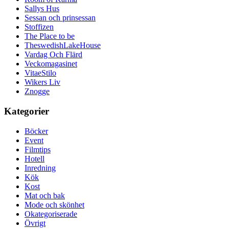
Sallys Hus
Sessan och prinsessan
Stoffizen
The Place to be
TheswedishLakeHouse
Vardag Och Flärd
Veckomagasinet
VitaeStilo
Wikers Liv
Znogge
Kategorier
Böcker
Event
Filmtips
Hotell
Inredning
Kök
Kost
Mat och bak
Mode och skönhet
Okategoriserade
Övrigt