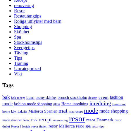
Recept
renovering
Resor
Restaurangtips
Roliga utflykter med barn
Shopping
Skönhet
Spa
Stockholmstips
Sverigetips
Tävling
Tips
Träning
Uncategorized
Vikt
Tags
bak
barn
event
fashion
brunch stockholm
beauty skönhet
bak recept
dessert
inredning
mode
fashion mode shopping
Home inredning
glass
Inredning
mode
mat
mode shopping
Mallorca Spanien
kök
Lakrits
home
mat recept
resor
recept
resor Danmark
mode skönhet
New York
resor
renovering
resor Mallorca
resor spa
dubai
Resor Florida
resor italien
resor tips