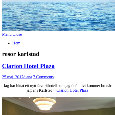
Menu
Close
Hem
resor karlstad
Clarion Hotel Plaza
25 maj, 2017
diana
7 Comments
Jag har hittat ett nytt favorithotell som jag definitivt kommer bo när
jag är i Karlstad –
Clarion Hotel Plaza