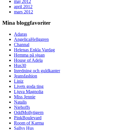
maj 2012
april 2012
mars 2012
Mina bloggfavoriter
Adaras
AngelicaHellggren
Channal
Helenas Enkla Vardag
Hemma på sjuan
House of Adela
Hus30
Inredning och guldkanter
Jeansfashion
Liniz
Livets goda ting
Ljuva Magnolia
Miss Jennie
Natalis
Niehoffs
OddMollytigern
PinkBoulevard
Room of Karma
Sallys Hus