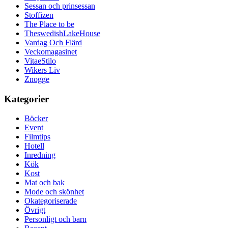
Sessan och prinsessan
Stoffizen
The Place to be
TheswedishLakeHouse
Vardag Och Flärd
Veckomagasinet
VitaeStilo
Wikers Liv
Znogge
Kategorier
Böcker
Event
Filmtips
Hotell
Inredning
Kök
Kost
Mat och bak
Mode och skönhet
Okategoriserade
Övrigt
Personligt och barn