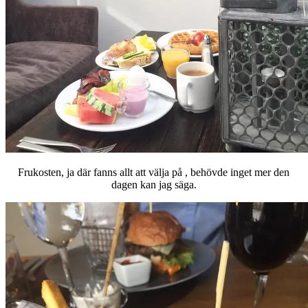
Frukosten, ja där fanns allt att välja på , behövde inget mer den
dagen kan jag säga.