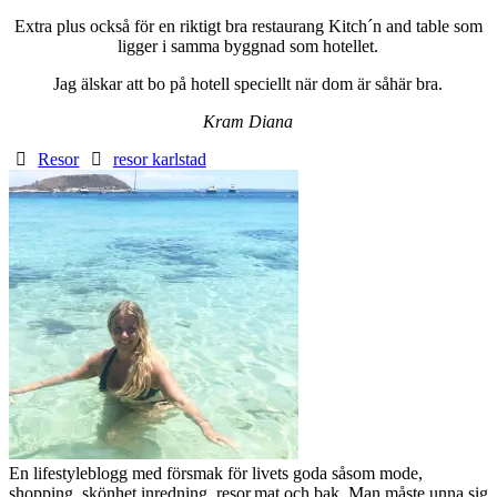
Extra plus också för en riktigt bra restaurang Kitch´n and table som
ligger i samma byggnad som hotellet.
Jag älskar att bo på hotell speciellt när dom är såhär bra.
Kram Diana
Resor
resor karlstad
En lifestyleblogg med försmak för livets goda såsom mode,
shopping, skönhet,inredning, resor,mat och bak. Man måste unna sig